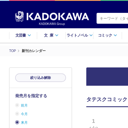
文芸書
文庫
ライトノベル
コミック
TOP
新刊カレンダー
絞り込み解除
発売月を指定する
タテスクコミック 
前月
今月
1
来月