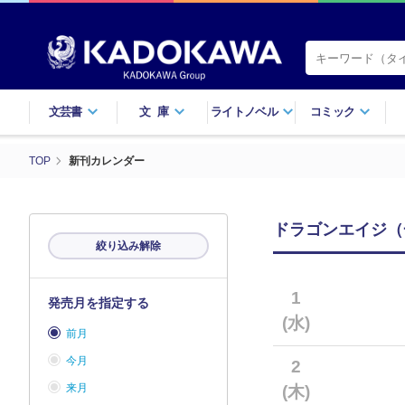
文芸書
文庫
ライトノベル
コミック
TOP
新刊カレンダー
ドラゴンエイジ（一
絞り込み解除
1
発売月を指定する
(水)
前月
今月
2
来月
(木)