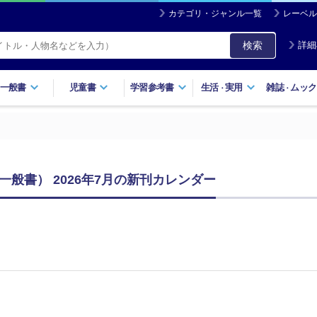
カテゴリ・ジャンル一覧
レーベル
検索
詳細
一般書
児童書
学習参考書
生活
実用
雑誌
ムック
・
・
般書） 2026年7月の新刊カレンダー