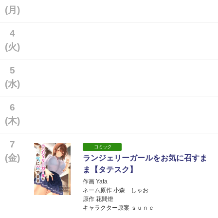
(月)
4
(火)
5
(水)
6
(木)
7
コミック
(金)
ランジェリーガールをお気に召すま
ま【タテスク】
作画 Yata
ネーム原作 小森 しゃお
原作 花間燈
キャラクター原案 ｓｕｎｅ