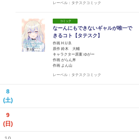
レーベル：タテスクコミック
コミック
なーんにもできないギャルが唯一で
きるコト【タテスク】
作画 H.U.B.
原作 鈴木 大輔
キャラクター原案 ゆがー
作画 がらん丼
作画 よん山
レーベル：タテスクコミック
8
(土)
9
(日)
10