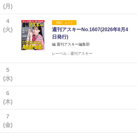
(月)
4
雑誌・ムック
(火)
週刊アスキーNo.1607(2026年8月4
日発行)
編 週刊アスキー編集部
レーベル：週刊アスキー
5
(水)
6
(木)
7
(金)