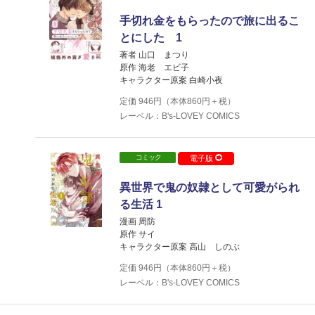
手切れ金をもらったので旅に出るこ
とにした 1
著者 山口 まつり
原作 海老 エビ子
キャラクター原案 白崎小夜
定価
946
円（本体
860
円＋税）
レーベル：B's-LOVEY COMICS
コミック
電子版
異世界で鬼の奴隷として可愛がられ
る生活 1
漫画 周防
原作 サイ
キャラクター原案 高山 しのぶ
定価
946
円（本体
860
円＋税）
レーベル：B's-LOVEY COMICS