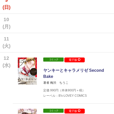
9
(日)
10
(月)
11
(火)
12
コミック
電子版
(水)
ヤンキーとキャラメリゼ Second
Bake
著者 梅渋 ちうこ
定価
990
円（本体
900
円＋税）
レーベル：B's-LOVEY COMICS
コミック
電子版