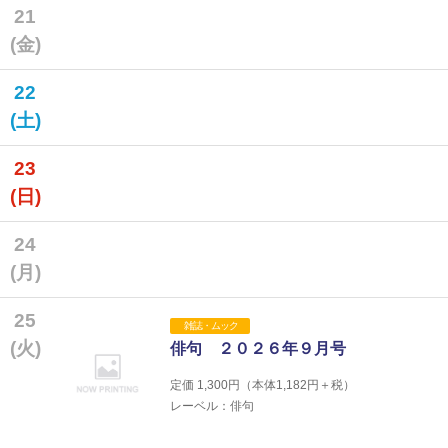
21
(金)
22
(土)
23
(日)
24
(月)
25
雑誌・ムック
(火)
俳句 ２０２６年９月号
定価
1,300
円（本体
1,182
円＋税）
レーベル：俳句