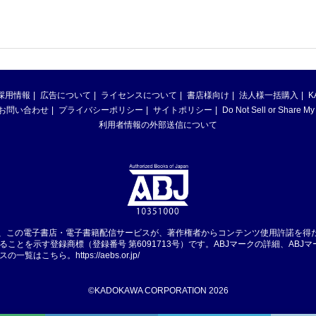
採用情報
広告について
ライセンスについて
書店様向け
法人様一括購入
K
お問い合わせ
プライバシーポリシー
サイトポリシー
Do Not Sell or Share My
利用者情報の外部送信について
は、この電子書店・電子書籍配信サービスが、著作権者からコンテンツ使用許諾を得
ることを示す登録商標（登録番号 第6091713号）です。ABJマークの詳細、ABJ
スの一覧はこちら。
https://aebs.or.jp/
©KADOKAWA CORPORATION 2026