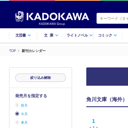
文芸書
文庫
ライトノベル
コミック
TOP
新刊カレンダー
絞り込み解除
発売月を指定する
角川文庫（海外） 
前月
今月
1
来月