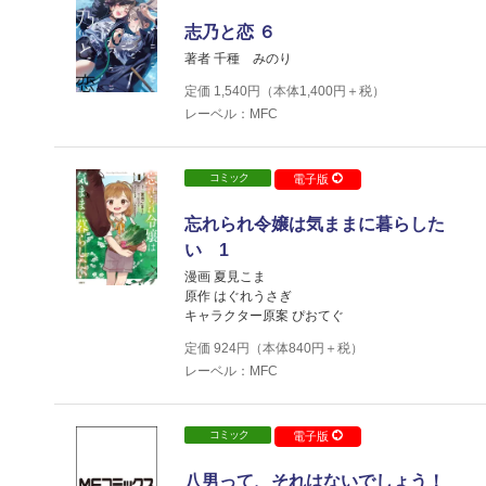
志乃と恋 ６
著者 千種 みのり
定価
1,540
円（本体
1,400
円＋税）
レーベル：MFC
コミック
電子版
忘れられ令嬢は気ままに暮らした
い 1
漫画 夏見こま
原作 はぐれうさぎ
キャラクター原案 ぴおてぐ
定価
924
円（本体
840
円＋税）
レーベル：MFC
コミック
電子版
八男って、それはないでしょう！