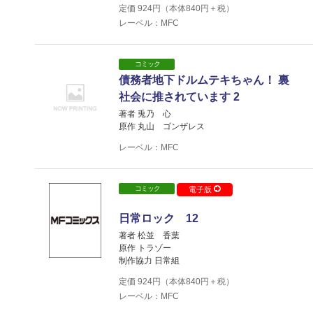
定価
924
円（本体
840
円＋税）
レーベル：MFC
コミック
債務者地下ドルムテキちゃん！ 裏
社会に推されています 2
著者 兎乃 心
原作 丸山 ゴンザレス
レーベル：MFC
コミック
電子版
日常ロック 12
著者 松並 香葉
原作 トラゾー
制作協力 日常組
定価
924
円（本体
840
円＋税）
レーベル：MFC