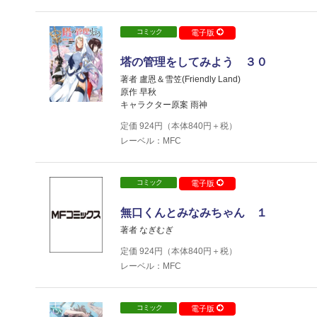
コミック
電子版
塔の管理をしてみよう ３０
著者 盧恩＆雪笠(Friendly Land)
原作 早秋
キャラクター原案 雨神
定価
924
円（本体
840
円＋税）
レーベル：MFC
コミック
電子版
無口くんとみなみちゃん １
著者 なぎむぎ
定価
924
円（本体
840
円＋税）
レーベル：MFC
コミック
電子版