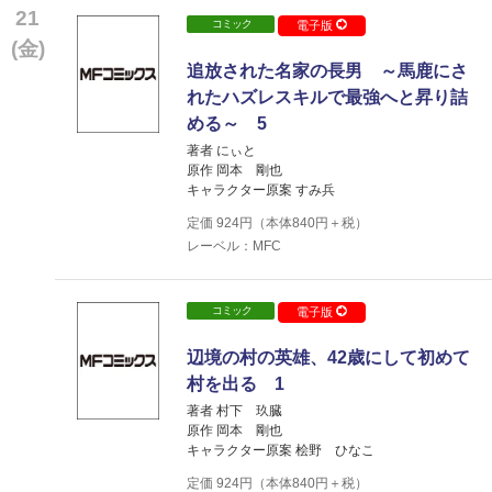
21
コミック
電子版
(金)
追放された名家の長男 ～馬鹿にさ
れたハズレスキルで最強へと昇り詰
める～ 5
著者 にぃと
原作 岡本 剛也
キャラクター原案 すみ兵
定価
924
円（本体
840
円＋税）
レーベル：MFC
コミック
電子版
辺境の村の英雄、42歳にして初めて
村を出る 1
著者 村下 玖臓
原作 岡本 剛也
キャラクター原案 桧野 ひなこ
定価
924
円（本体
840
円＋税）