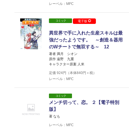
レーベル：MFC
コミック
電子版
異世界で手に入れた生産スキルは最
強だったようです。 ～創造＆器用
のWチートで無双する～ 12
著者 満月 シオン
原作 遠野 九重
キャラクター原案 人米
定価
924
円（本体
840
円＋税）
レーベル：MFC
コミック
メンチ切って、恋。 ２【電子特別
版】
著 なも
レーベル：MFC