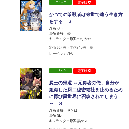
コミック
電子版
かつての暗殺者は来世で違う生き方
をする ２
漫画 ツネ
原作 丘野 優
キャラクター原案 つなかわ
定価
924
円（本体
840
円＋税）
レーベル：MFC
コミック
電子版
屍王の帰還 ～元勇者の俺、自分が
組織した厨二秘密結社を止めるため
に再び異世界に召喚されてしまう
～ ３
漫画 化野 そとば
原作 Sty
キャラクター原案 詰め木