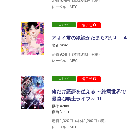
定価
924
円（本体
840
円＋税）
レーベル：MFC
コミック
電子版
アオイ君の猥談がたまらない!! ４
著者 mmk
定価
924
円（本体
840
円＋税）
レーベル：MFC
コミック
電子版
俺だけ悪夢を従える ～終焉世界で
最凶召喚士ライフ～ 01
原作 Actus
作画 Noah
定価
1,320
円（本体
1,200
円＋税）
レーベル：MFC