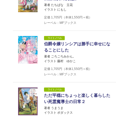
著者 たちばな 立花
イラスト にもし
定価
1,705
円（本体
1,550
円＋税）
レーベル：MFブックス
ライトノベル
伯爵令嬢リンシアは勝手に幸せにな
ることにした
著者 ごろごろみかん。
イラスト 藤村 ゆかこ
定価
1,705
円（本体
1,550
円＋税）
レーベル：MFブックス
ライトノベル
ただ平穏にちょっと楽しく暮らした
い死霊魔導士の日常２
著者 うまうま
イラスト ボダックス