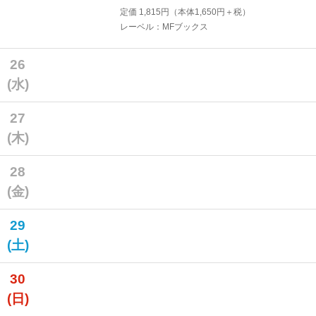
定価
1,815
円（本体
1,650
円＋税）
レーベル：MFブックス
26
(水)
27
(木)
28
(金)
29
(土)
30
(日)