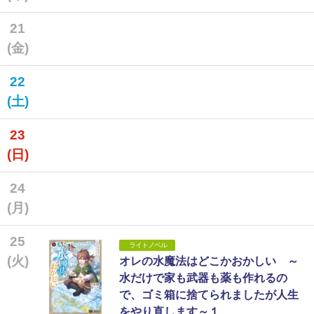
21
(金)
22
(土)
23
(日)
24
(月)
25
ライトノベル
(火)
オレの水魔法はどこかおかしい ～
水だけで家も武器も薬も作れるの
で、ゴミ箱に捨てられましたが人生
をやり直します～１