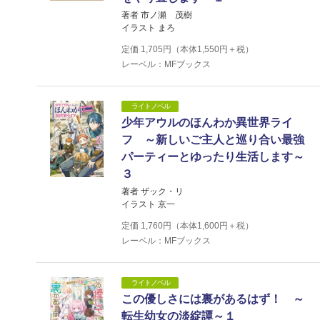
著者 市ノ瀬 茂樹
イラスト まろ
定価
1,705
円（本体
1,550
円＋税）
レーベル：MFブックス
ライトノベル
少年アウルのほんわか異世界ライ
フ ～新しいご主人と巡り合い最強
パーティーとゆったり生活します～
３
著者 ザック・リ
イラスト 京一
定価
1,760
円（本体
1,600
円＋税）
レーベル：MFブックス
ライトノベル
この優しさには裏があるはず！ ～
転生幼女の淡綻譚～１