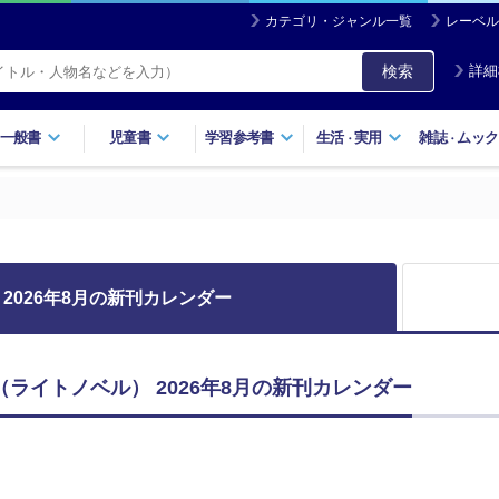
カテゴリ・ジャンル一覧
レーベル
検索
詳細
一般書
児童書
学習参考書
生活
実用
雑誌
ムック
・
・
2026年8月の新刊カレンダー
MIC（ライトノベル） 2026年8月の新刊カレンダー