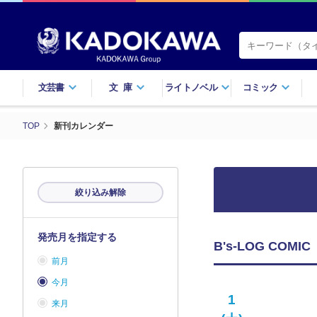
文芸書
文庫
ライトノベル
コミック
TOP
新刊カレンダー
絞り込み解除
発売月を指定する
B's-LOG CO
前月
今月
1
来月