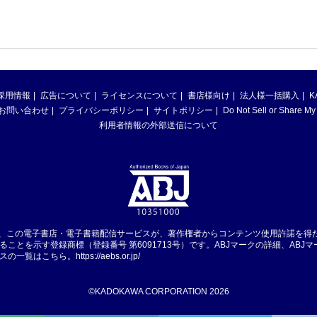
採用情報
広告について
ライセンスについて
書店様向け
法人様一括購入
K
お問い合わせ
プライバシーポリシー
サイトポリシー
Do Not Sell or Share My
利用者情報の外部送信について
は、この電子書店・電子書籍配信サービスが、著作権者からコンテンツ使用許諾を得
ることを示す登録商標（登録番号 第6091713号）です。ABJマークの詳細、ABJ
スの一覧はこちら。
https://aebs.or.jp/
©KADOKAWA CORPORATION 2026