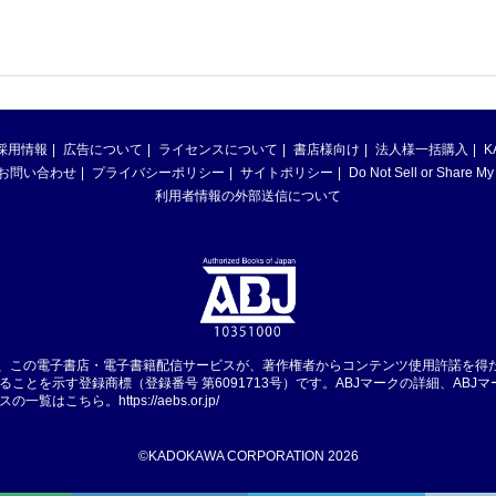
採用情報
広告について
ライセンスについて
書店様向け
法人様一括購入
K
お問い合わせ
プライバシーポリシー
サイトポリシー
Do Not Sell or Share My
利用者情報の外部送信について
は、この電子書店・電子書籍配信サービスが、著作権者からコンテンツ使用許諾を得
ることを示す登録商標（登録番号 第6091713号）です。ABJマークの詳細、ABJ
スの一覧はこちら。
https://aebs.or.jp/
©KADOKAWA CORPORATION 2026