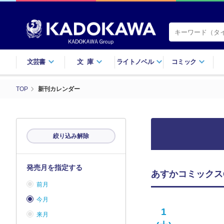
文芸書
文庫
ライトノベル
コミック
TOP
新刊カレンダー
絞り込み解除
発売月を指定する
あすかコミックスC
前月
今月
1
来月