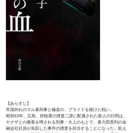
【あらすじ】
常識外れのマル暴刑事と極道の、プライドを賭けた戦い。
昭和63年、広島。所轄署の捜査二課に配属された新人の日岡は、
ヤクザとの癒着を噂される刑事・大上のもとで、暴力団系列の金
融会社社員が失踪した事件の捜査を担当することになった。飢え