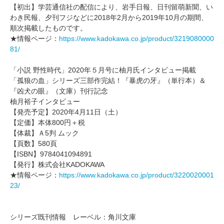
【初出】学芸通信社の配信により、岩手日報、日刊留萌新聞、い
わき民報、夕刊フジなどに2018年2月から2019年10月の期間、
順次掲載したものです。
★情報ページ：
https://www.kadokawa.co.jp/product/3219080000
81/
「小説 野性時代」2020年５月号に柚月氏インタビュー掲載
「孤狼の血」シリーズ三部作完結！『暴虎の牙』（単行本）＆
『凶犬の眼』（文庫）刊行記念
柚月裕子インタビュー
【発売予定】2020年4月11日（土）
【定価】本体800円＋税
【体裁】Ａ5判 ムック
【頁数】580頁
【ISBN】9784041094891
【発行】株式会社KADOKAWA
★情報ページ：
https://www.kadokawa.co.jp/product/3220020001
23/
シリーズ既刊情報 レーベル：角川文庫