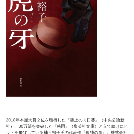
2018年本屋大賞２位を獲得した『盤上の向日葵』（中央公論新
社）、30万部を突破した『慈雨』（集英社文庫）と立て続けにヒ
ットを飛ばしている柚月裕子氏の代表作『孤独の血』。株式会社