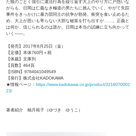
た狼のごとく強引に違法行為を繰り返す大上のやり方に戸惑いな
がらも、日岡は仁義なき極道の男たちに挑んでいく。やがて失踪
事件をきっかけに暴力団同士の抗争が勃発。衝突を食い止めるた
め、大上が思いも寄らない大胆な秘策を打ち出すが……。正義と
は何か、信じられるのは誰か。日岡は本当の試練に立ち向かって
いく――。
【発売】2017年8月25日（金）
【定価】本体760円＋税
【体裁】文庫判
【頁数】464頁
【ISBN】9784041049549
【発行】株式会社KADOKAWA
★情報ページ：
https://www.kadokawa.co.jp/product/3216070002
23/
著者紹介 柚月裕子（ゆづき ゆうこ）