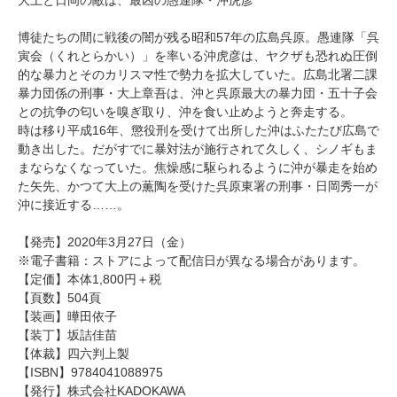
大上と日岡の敵は、最凶の愚連隊・沖虎彦
博徒たちの間に戦後の闇が残る昭和57年の広島呉原。愚連隊「呉
寅会（くれとらかい）」を率いる沖虎彦は、ヤクザも恐れぬ圧倒
的な暴力とそのカリスマ性で勢力を拡大していた。広島北署二課
暴力団係の刑事・大上章吾は、沖と呉原最大の暴力団・五十子会
との抗争の匂いを嗅ぎ取り、沖を食い止めようと奔走する。
時は移り平成16年、懲役刑を受けて出所した沖はふたたび広島で
動き出した。だがすでに暴対法が施行されて久しく、シノギもま
まならなくなっていた。焦燥感に駆られるように沖が暴走を始め
た矢先、かつて大上の薫陶を受けた呉原東署の刑事・日岡秀一が
沖に接近する……。
【発売】2020年3月27日（金）
※電子書籍：ストアによって配信日が異なる場合があります。
【定価】本体1,800円＋税
【頁数】504頁
【装画】曄田依子
【装丁】坂詰佳苗
【体裁】四六判上製
【ISBN】9784041088975
【発行】株式会社KADOKAWA