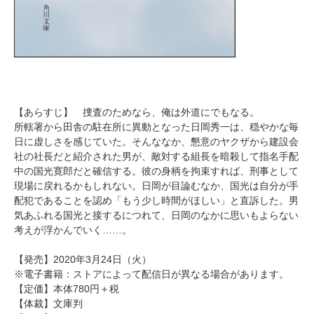
【あらすじ】 捜査のためなら、俺は外道にでもなる。
所轄署から田舎の駐在所に異動となった日岡秀一は、穏やかな毎
日に虚しさを感じていた。そんななか、懇意のヤクザから建設会
社の社長だと紹介された男が、敵対する組長を暗殺して指名手配
中の国光寛郎だと確信する。彼の身柄を拘束すれば、刑事として
現場に戻れるかもしれない。日岡が目論むなか、国光は自分が手
配犯であることを認め「もう少し時間がほしい」と直訴した。男
気あふれる国光と接するにつれて、日岡のなかに思いもよらない
考えが浮かんでいく……。
【発売】2020年3月24日（火）
※電子書籍：ストアによって配信日が異なる場合があります。
【定価】本体780円＋税
【体裁】文庫判