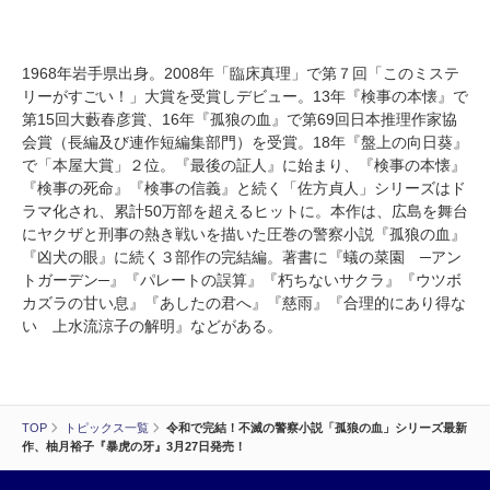
1968年岩手県出身。2008年「臨床真理」で第７回「このミステ
リーがすごい！」大賞を受賞しデビュー。13年『検事の本懐』で
第15回大藪春彦賞、16年『孤狼の血』で第69回日本推理作家協
会賞（長編及び連作短編集部門）を受賞。18年『盤上の向日葵』
で「本屋大賞」２位。『最後の証人』に始まり、『検事の本懐』
『検事の死命』『検事の信義』と続く「佐方貞人」シリーズはド
ラマ化され、累計50万部を超えるヒットに。本作は、広島を舞台
にヤクザと刑事の熱き戦いを描いた圧巻の警察小説『孤狼の血』
『凶犬の眼』に続く３部作の完結編。著書に『蟻の菜園 ─アン
トガーデン─』『パレートの誤算』『朽ちないサクラ』『ウツボ
カズラの甘い息』『あしたの君へ』『慈雨』『合理的にあり得な
い 上水流涼子の解明』などがある。
TOP
トピックス一覧
令和で完結！不滅の警察小説「孤狼の血」シリーズ最新
作、柚月裕子『暴虎の牙』3月27日発売！