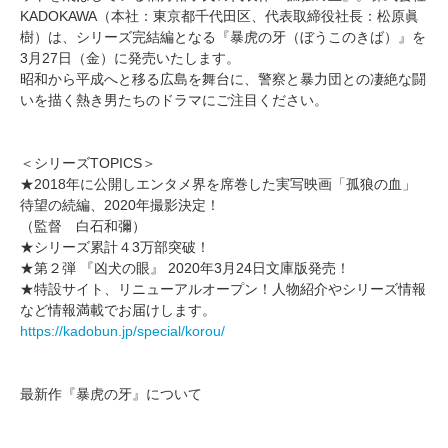
KADOKAWA（本社：東京都千代田区、代表取締役社長：松原眞
樹）は、シリーズ完結編となる『暴虎の牙（ぼうこのきば）』を
3月27日（金）に発売いたします。
昭和から平成へと移る広島を舞台に、警察と暴力団との凄絶な闘
いを描く熱き男たちのドラマにご注目ください。
＜シリーズTOPICS＞
★2018年に公開しエンタメ界を席巻した実写映画「孤狼の血」
待望の続編、2020年撮影決定！
（監督 白石和彌）
★シリーズ累計４3万部突破！
★第２弾 『凶犬の眼』 2020年3月24日文庫版発売！
★特設サイト、リニューアルオープン！人物紹介やシリーズ情報
など情報満載でお届けします。
https://kadobun.jp/special/korou/
最新作『暴虎の牙』について