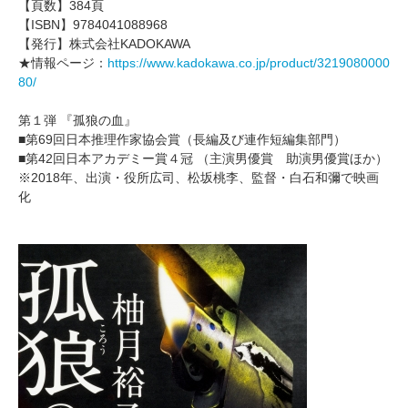
【頁数】384頁
【ISBN】9784041088968
【発行】株式会社KADOKAWA
★情報ページ：
https://www.kadokawa.co.jp/product/3219080000
80/
第１弾 『孤狼の血』
■第69回日本推理作家協会賞（長編及び連作短編集部門）
■第42回日本アカデミー賞４冠 （主演男優賞 助演男優賞ほか）
※2018年、出演・役所広司、松坂桃李、監督・白石和彌で映画
化