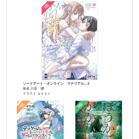
1位
ソードアート・オンライン マテリアル…2
著者 川原 礫
イラスト ａｂｅｃ
2位
3位