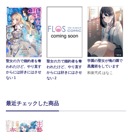
学園の聖女が俺の隣で
聖女の力で婚約者を奪
聖女の力で婚約者を奪
黒魔術をしています
われたけど、やり直す
われたけど、やり直す
からには好きにはさせ
からには好きにはさせ
和泉弐式 はなこ
ない 1
ない 2
最近チェックした商品