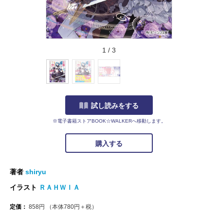
1
/
3
試し読みをする
※電子書籍ストアBOOK☆WALKERへ移動します。
購入する
著者
shiryu
イラスト
ＲＡＨＷＩＡ
定価：
858
円
（本体
780
円＋税）