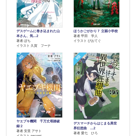
デスゲームに巻き込まれた山
ほうかごがかり７ 立穎小学校
本さん、気…2
著者 甲田 学人
著者 ぽち
イラスト ぴおてぐ
イラスト 久賀 フーナ
4位
5位
ヤエブキ機関 千万丈塔踏破
デスマーチからはじまる異世
録２
界狂想曲 …2
著者 安里 アサト
著者 愛七 ひろ
イラスト necomi