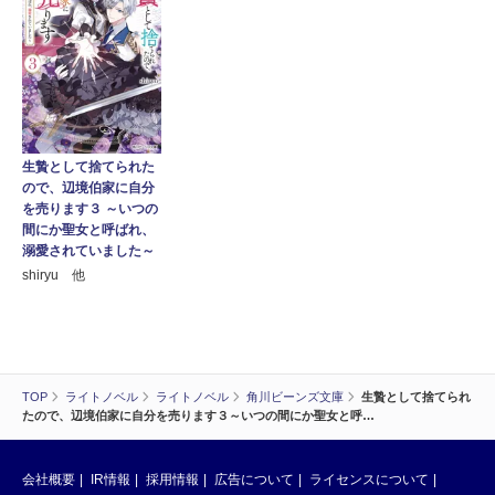
生贄として捨てられた
ので、辺境伯家に自分
を売ります３ ～いつの
間にか聖女と呼ばれ、
溺愛されていました～
shiryu 他
TOP
ライトノベル
ライトノベル
角川ビーンズ文庫
生贄として捨てられ
たので、辺境伯家に自分を売ります３～いつの間にか聖女と呼…
会社概要
IR情報
採用情報
広告について
ライセンスについて