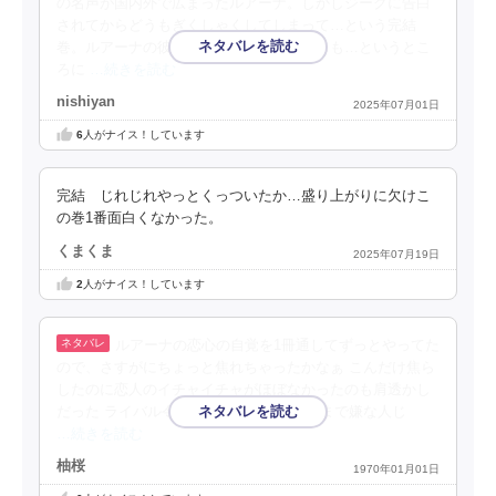
の名声が国内外で広まったルアーナ。しかしジークに告白
されてからどうもぎくしゃくしてしまって…という完結
巻。ルアーナの彼への感情は家族愛それとも…というとこ
ろに
…続きを読む
nishiyan
2025年07月01日
6
人がナイス！しています
完結 じれじれやっとくっついたか…盛り上がりに欠けこ
の巻1番面白くなかった。
くまくま
2025年07月19日
2
人がナイス！しています
ルアーナの恋心の自覚を1冊通してずっとやってた
ので、さすがにちょっと焦れちゃったかなぁ こんだけ焦ら
したのに恋人のイチャイチャがほぼなかったのも肩透かし
だった ライバル令嬢も当て馬皇子もそこまで嫌な人じ
…続きを読む
柚桜
1970年01月01日