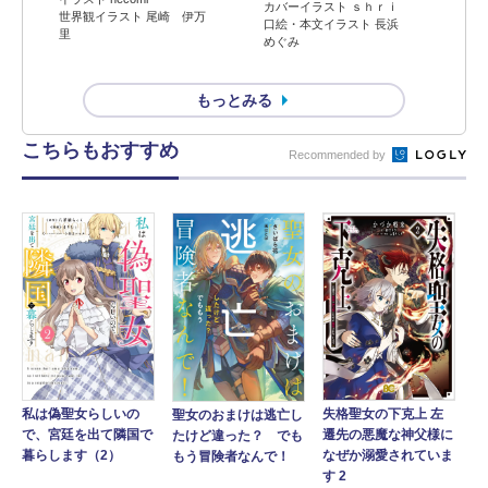
カバーイラスト ｓｈｒｉ
世界観イラスト 尾崎 伊万
口絵・本文イラスト 長浜
里
めぐみ
もっとみる
こちらもおすすめ
Recommended by
私は偽聖女らしいの
失格聖女の下克上 左
聖女のおまけは逃亡し
で、宮廷を出て隣国で
遷先の悪魔な神父様に
たけど違った？ でも
暮らします（2）
なぜか溺愛されていま
もう冒険者なんで！
す 2