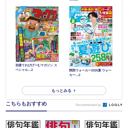
4位
5位
別冊てれびげーむマガジン ス
ペシャル…2
関西ウォーカー2026夏 ウォー
カー…2
もっとみる
こちらもおすすめ
Recommended by