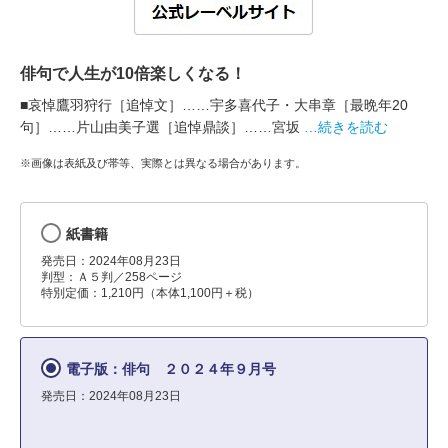
俳句で人生が10倍楽しくなる！
■哀悼鷹羽狩行［追悼文］……宇多喜代子・大串章［最晩年20
句］……片山由美子選［追悼鼎談］……宮坂
…続きを読む
※画像は表紙及び帯等、実際とは異なる場合があります。
紙書籍
発売日：2024年08月23日
判型：Ａ５判／258ページ
特別定価：1,210円（本体1,100円＋税）
電子版：俳句 ２０２４年９月号
発売日：2024年08月23日