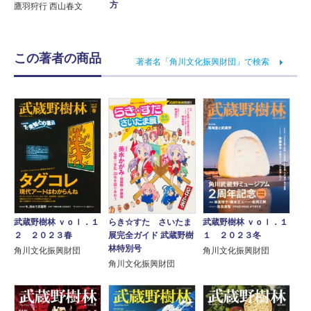
方
鷹羽狩行 西山春文
この著者の商品
著者名「角川文化振興財団」で検索
武蔵野樹林 ｖｏｌ．１
らき☆すた さいたま
武蔵野樹林 ｖｏｌ．１
２ ２０２３春
展完全ガイド 武蔵野樹
１ ２０２３冬
林特別号
角川文化振興財団
角川文化振興財団
角川文化振興財団