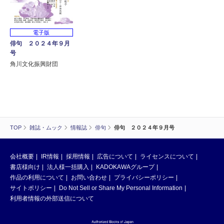
電子版
俳句 ２０２４年９月
号
角川文化振興財団
TOP
雑誌・ムック
情報誌
俳句
俳句 ２０２４年９月号
会社概要
IR情報
採用情報
広告について
ライセンスについて
書店様向け
法人様一括購入
KADOKAWAグループ
作品の利用について
お問い合わせ
プライバシーポリシー
サイトポリシー
Do Not Sell or Share My Personal Information
利用者情報の外部送信について