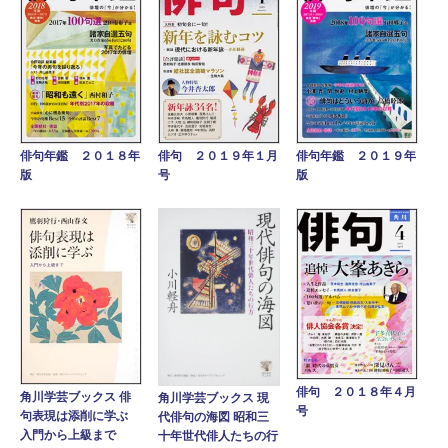
俳句年鑑 ２０１８年
俳句 ２０１９年１月
俳句年鑑 ２０１９年
版
号
版
俳句 ２０１８年４月
角川学芸ブックス 俳
角川学芸ブックス 現
号
句表現は添削に学ぶ
代俳句の海図 昭和三
入門から上級まで
十年世代俳人たちの行