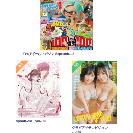
てれびげーむマガジン Septemb…2
2位
3位
spoon.2Di vol.136
グラビアザテレビジョン
vol.85