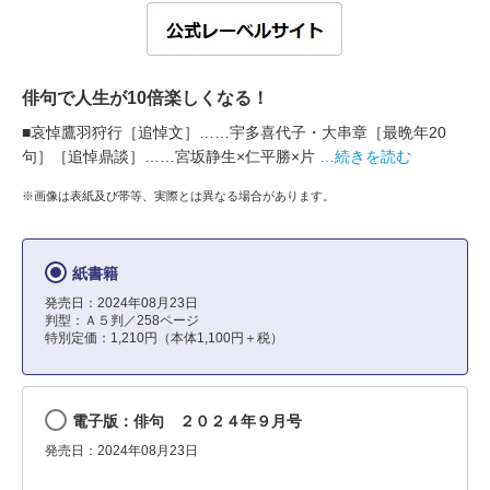
俳句で人生が10倍楽しくなる！
■哀悼鷹羽狩行［追悼文］……宇多喜代子・大串章［最晩年20
句］［追悼鼎談］……宮坂静生×仁平勝×片
…続きを読む
※画像は表紙及び帯等、実際とは異なる場合があります。
紙書籍
発売日：2024年08月23日
判型：Ａ５判／258ページ
特別定価：1,210円（本体1,100円＋税）
電子版：俳句 ２０２４年９月号
発売日：2024年08月23日