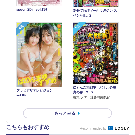
spoon.2Di vol.136
別冊てれびげーむマガジン ス
ペシャル…2
4位
5位
にゃんこ大戦争 バトル必勝
グラビアザテレビジョン
虎の巻 2…2
vol.85
編集 ファミ通書籍編集部
もっとみる
こちらもおすすめ
Recommended by