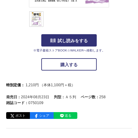
試し読みをする
※電子書籍ストアBOOK☆WALKERへ移動します。
購入する
特別定価：
1,210
円
（本体
1,100
円＋税）
発売日：
2024年08月23日
判型：
Ａ５判
ページ数：
258
雑誌コード：
0750109
ポスト
シェア
送る