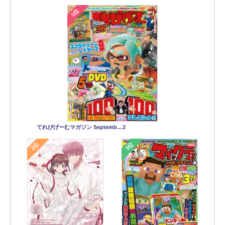
1位
てれびげーむマガジン Septemb…2
2位
3位