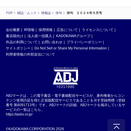
TOP
雑誌・ムック
情報誌
俳句
俳句 ２０２４年９月号
会社概要
IR情報
採用情報
広告について
ライセンスについて
書店様向け
法人様一括購入
KADOKAWAグループ
作品の利用について
お問い合わせ
プライバシーポリシー
サイトポリシー
Do Not Sell or Share My Personal Information
利用者情報の外部送信について
ABJマークは、この電子書店・電子書籍配信サービスが、著作権者からコン
テンツ使用許諾を得た正規版配信サービスであることを示す登録商標（登録
番号 第6091713号）です。ABJマークの詳細、ABJマークを掲示しているサ
ービスの一覧はこちら。
https://aebs.or.jp/
©KADOKAWA CORPORATION 2026