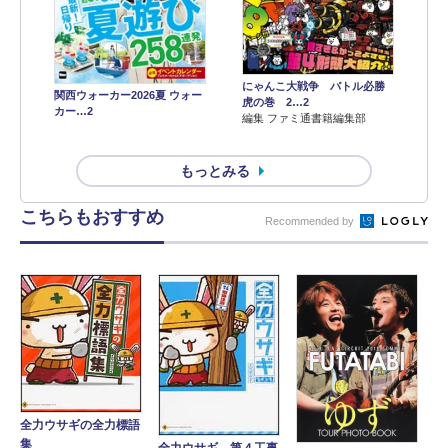
にゃんこ大戦争 バトル必勝
関西ウォーカー2026夏 ウォー
虎の巻 2…2
カー…2
編集 ファミ通書籍編集部
もっとみる
こちらもおすすめ
Recommended by
全力ウサギの全力標語
集
全力ウサギ 第４工事