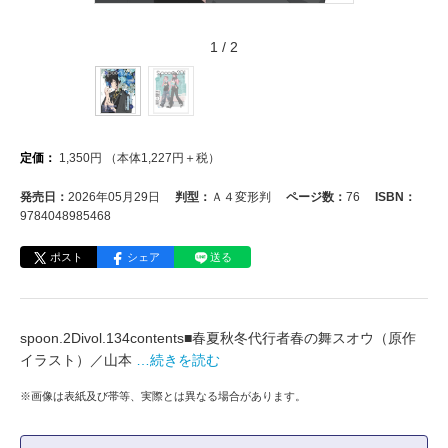
1
/
2
定価：
1,350
円
（本体
1,227
円＋税）
発売日：
2026年05月29日
判型：
Ａ４変形判
ページ数：
76
ISBN：
9784048985468
ポスト
シェア
送る
spoon.2Divol.134contents■春夏秋冬代行者春の舞スオウ（原作
イラスト）／山本
…続きを読む
※画像は表紙及び帯等、実際とは異なる場合があります。