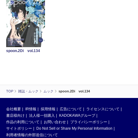
spoon.2Di vol.134
TOP
雑誌・ムック
ムック
spoon.2Di vol.134
会社概要
IR情報
採用情報
広告について
ライセンスについて
書店様向け
法人様一括購入
KADOKAWAグループ
作品の利用について
お問い合わせ
プライバシーポリシー
サイトポリシー
Do Not Sell or Share My Personal Information
利用者情報の外部送信について