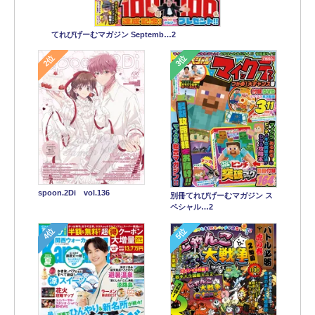
てれびげーむマガジン Septemb…2
2位
3位
spoon.2Di vol.136
別冊てれびげーむマガジン ス
ペシャル…2
4位
5位