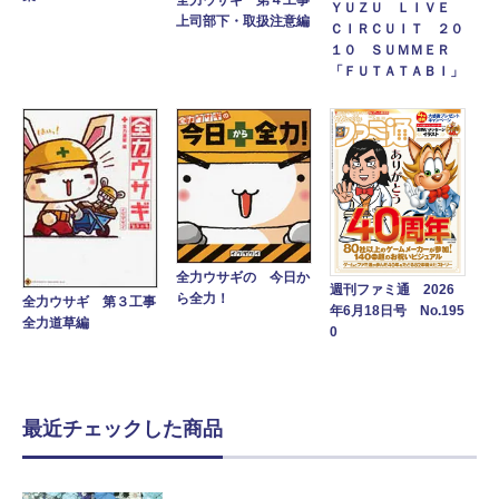
ＹＵＺＵ ＬＩＶＥ
上司部下・取扱注意編
ＣＩＲＣＵＩＴ ２０
１０ ＳＵＭＭＥＲ
「ＦＵＴＡＴＡＢＩ」
全力ウサギの 今日か
週刊ファミ通 2026
ら全力！
全力ウサギ 第３工事
年6月18日号 No.195
全力道草編
0
最近チェックした商品