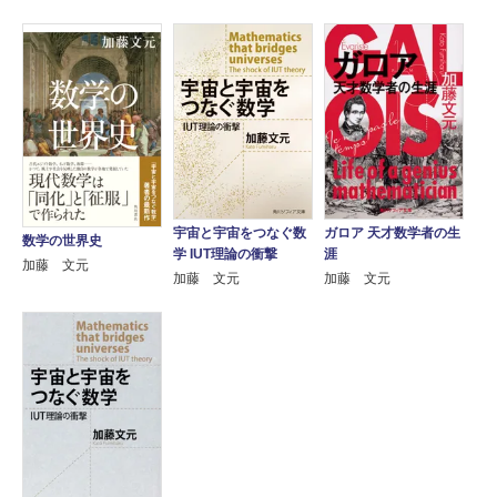
宇宙と宇宙をつなぐ数
ガロア 天才数学者の生
数学の世界史
学 IUT理論の衝撃
涯
加藤 文元
加藤 文元
加藤 文元