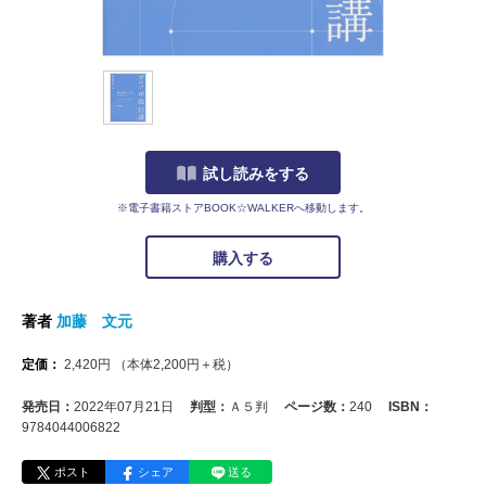
試し読みをする
※電子書籍ストアBOOK☆WALKERへ移動します。
購入する
著者
加藤 文元
定価：
2,420
円
（本体
2,200
円＋税）
発売日：
2022年07月21日
判型：
Ａ５判
ページ数：
240
ISBN：
9784044006822
ポスト
シェア
送る