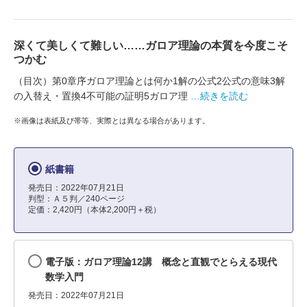
深くて美しくて難しい……ガロア理論の本質を今度こそ
つかむ
（目次）第0章序ガロア理論とは何か1解の公式2公式の意味3解
の入替え・置換4不可能の証明5ガロア理
…続きを読む
※画像は表紙及び帯等、実際とは異なる場合があります。
紙書籍
発売日：2022年07月21日
判型：Ａ５判／240ページ
定価：2,420円（本体2,200円＋税）
電子版：ガロア理論12講 概念と直観でとらえる現代
数学入門
発売日：2022年07月21日