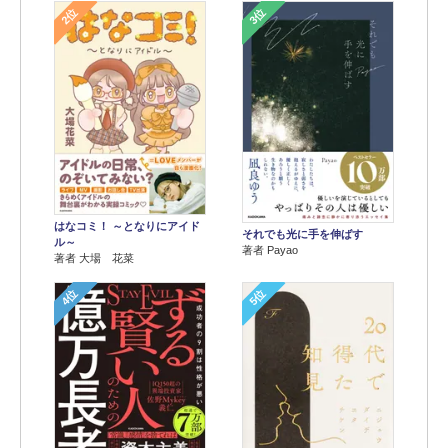
2位
3位
はなコミ！ ～となりにアイド
それでも光に手を伸ばす
ル～
著者 Payao
著者 大場 花菜
4位
5位