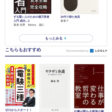
ずる賢い人のための億万長者
20代で得た知見
入門 成功…2
著者 F
著者 佐野 Mykey 義仁
もっとみる
こちらもおすすめ
Recommended by
ゼロからスタート！
仕事が変わる哲学の教