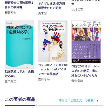
桜庭裕介の電験三種１
ヤクザと介護 暴力団
室
冊目の教科書
離脱者たちの研究
小川仁志
桜庭裕介
廣末登
YouTubeとマンガでso
Z世代のネオホームレ
much fun! バイリ
ス 自らの意思で家に
戦国武将に学ぶ「危機
ンガール英会話
帰らない子どもたち
対応学」
吉田ちか
青柳貴哉
童門冬二
この著者の商品
著者名「加藤文元」で検索