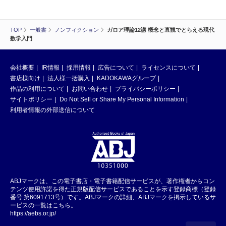
TOP
一般書
ノンフィクション
ガロア理論12講 概念と直観でとらえる現代
数学入門
会社概要
IR情報
採用情報
広告について
ライセンスについて
書店様向け
法人様一括購入
KADOKAWAグループ
作品の利用について
お問い合わせ
プライバシーポリシー
サイトポリシー
Do Not Sell or Share My Personal Information
利用者情報の外部送信について
ABJマークは、この電子書店・電子書籍配信サービスが、著作権者からコン
テンツ使用許諾を得た正規版配信サービスであることを示す登録商標（登録
番号 第6091713号）です。ABJマークの詳細、ABJマークを掲示しているサ
ービスの一覧はこちら。
https://aebs.or.jp/