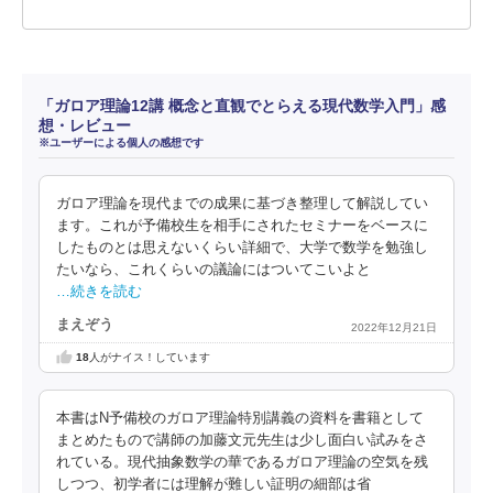
「ガロア理論12講 概念と直観でとらえる現代数学入門」感
想・レビュー
※ユーザーによる個人の感想です
ガロア理論を現代までの成果に基づき整理して解説してい
ます。これが予備校生を相手にされたセミナーをベースに
したものとは思えないくらい詳細で、大学で数学を勉強し
たいなら、これくらいの議論にはついてこいよと
…続きを読む
まえぞう
2022年12月21日
18
人がナイス！しています
本書はN予備校のガロア理論特別講義の資料を書籍として
まとめたもので講師の加藤文元先生は少し面白い試みをさ
れている。現代抽象数学の華であるガロア理論の空気を残
しつつ、初学者には理解が難しい証明の細部は省