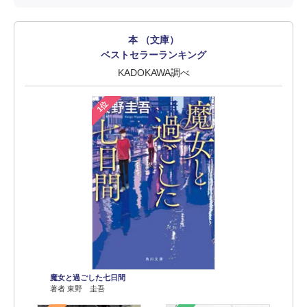
本 （文庫）
ベストセラーランキング
KADOKAWA調べ
1位
魔女と過ごした七日間
著者 東野 圭吾