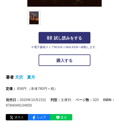
試し読みをする
※電子書籍ストアBOOK☆WALKERへ移動します。
購入する
著者
天沢 夏月
定価：
858
円
（本体
780
円＋税）
発売日：
2020年10月23日
判型：
文庫判
ページ数：
320
ISBN：
9784049134650
ポスト
シェア
送る