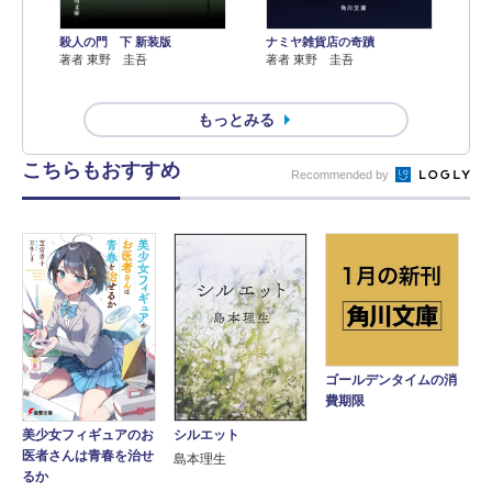
殺人の門 下 新装版
ナミヤ雑貨店の奇蹟
著者 東野 圭吾
著者 東野 圭吾
もっとみる
こちらもおすすめ
Recommended by
ゴールデンタイムの消
費期限
シルエット
美少女フィギュアのお
医者さんは青春を治せ
島本理生
るか