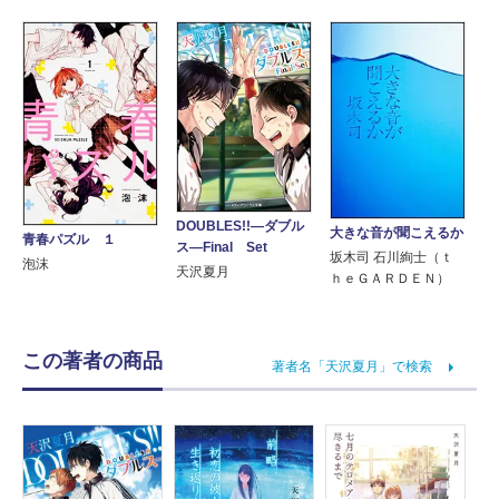
DOUBLES!!―ダブル
大きな音が聞こえるか
青春パズル １
ス―Final Set
坂木司 石川絢士（ｔ
泡沫
天沢夏月
ｈｅＧＡＲＤＥＮ）
この著者の商品
著者名「天沢夏月」で検索