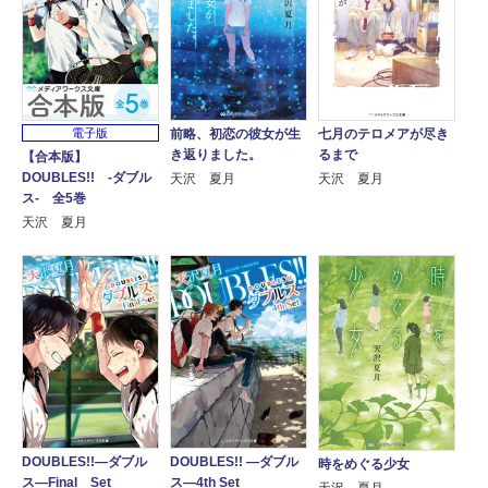
電子版
前略、初恋の彼女が生
七月のテロメアが尽き
き返りました。
るまで
【合本版】
DOUBLES!! ‐ダブル
天沢 夏月
天沢 夏月
ス‐ 全5巻
天沢 夏月
DOUBLES!!―ダブル
DOUBLES!! ―ダブル
時をめぐる少女
ス―Final Set
ス―4th Set
天沢 夏月