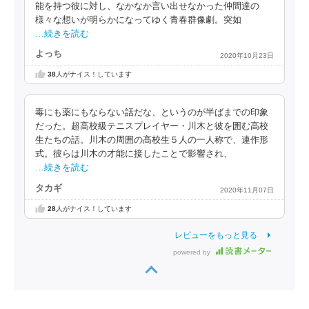
能を持つ彼に対し、なかなか言い出せなかった仲間達の
様々な想いが明らかになってゆく青春群像劇。突如
…続きを読む
よっち
2020年10月23日
38
人がナイス！しています
毒にも薬にもならない話だな、というのが半ばまでの印象
だった。超高校級テニスプレイヤー・川木と彼を囲む高校
生たちの話。川木の周囲の高校生５人の一人称で、連作形
式。彼らは川木の才能に接したことで影響され、
…続きを読む
タカギ
2020年11月07日
28
人がナイス！しています
レビューをもっと見る
powered by