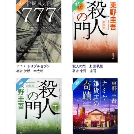
2位
3位
７７７ トリプルセブン
殺人の門 上 新装版
著者 伊坂 幸太郎
著者 東野 圭吾
4位
5位