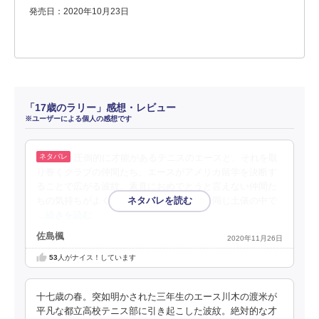
発売日：2020年10月23日
「17歳のラリー」感想・レビュー
※ユーザーによる個人の感想です
圧倒的に才能があるテニスのエースと、それを取
り巻くクラブの仲間たち。エースがアメリカ留学を決断す
ることで広がる波紋。素直におめでとうと言えない仲間た
ちの気持ちがよくわかってしまう。今まで同じ土俵の中で
…続きを読む
佐島楓
2020年11月26日
53
人がナイス！しています
十七歳の春。突如明かされた三年生のエース川木の渡米が
平凡な都立高校テニス部に引き起こした波紋。絶対的な才