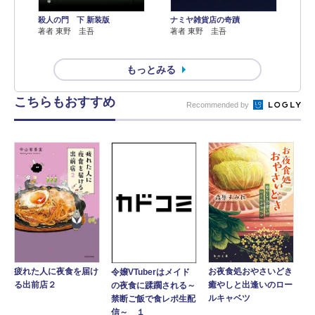
殺人の門 下 新装版
ナミヤ雑貨店の奇蹟
著者 東野 圭吾
著者 東野 圭吾
もっとみる
こちらもおすすめ
Recommended by
疲れた人に夜食を届け
お夜食処おやさいどき
令嬢VTuberはメイド
る出前店２
癒やしと出逢いのロー
の夜食に蹂躙される～
ルキャベツ
禁断ご飯で食レポ生配
信～ １