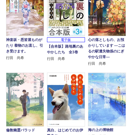
神楽坂・悉皆屋ものが
心の落としもの、お預
電子版
たり 着物のお直し、引
かりしています ―こは
【合本版】路地裏のあ
き受けます。
るの駅遺失物係のにぎ
やかしたち 全3巻
やかな日常―
行田 尚希
行田 尚希
行田 尚希
海の上の博物館
倫敦幽霊バラッド
真白、はじめてのお伊