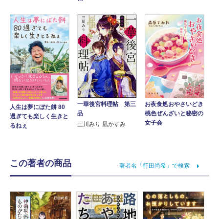
一華後宮料理帖 第三
お夜食処おやさいどき
人生は夢にぼた餅 80
品
桃色ぜんざいと秘密の
過ぎても楽しく生きと
女子会
三川みり 凪かすみ
るねぇ
この著者の商品
著者名「行田尚希」で検索