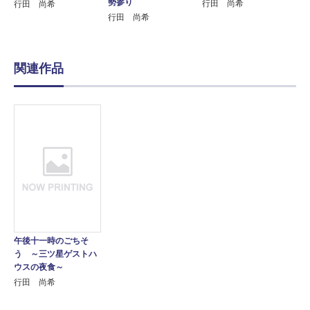
勢参り
行田 尚希
行田 尚希
行田 尚希
関連作品
午後十一時のごちそ
う ～三ツ星ゲストハ
ウスの夜食～
行田 尚希