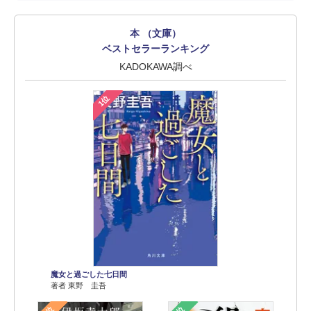
本 （文庫）
ベストセラーランキング
KADOKAWA調べ
1位
魔女と過ごした七日間
著者 東野 圭吾