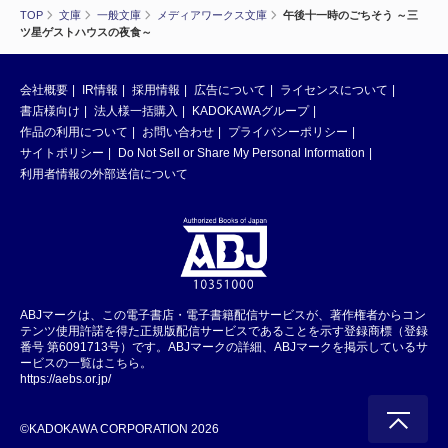
TOP
文庫
一般文庫
メディアワークス文庫
午後十一時のごちそう ～三
ツ星ゲストハウスの夜食～
会社概要
IR情報
採用情報
広告について
ライセンスについて
書店様向け
法人様一括購入
KADOKAWAグループ
作品の利用について
お問い合わせ
プライバシーポリシー
サイトポリシー
Do Not Sell or Share My Personal Information
利用者情報の外部送信について
ABJマークは、この電子書店・電子書籍配信サービスが、著作権者からコン
テンツ使用許諾を得た正規版配信サービスであることを示す登録商標（登録
番号 第6091713号）です。ABJマークの詳細、ABJマークを掲示しているサ
ービスの一覧はこちら。
https://aebs.or.jp/
©KADOKAWA CORPORATION 2026