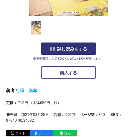
試し読みをする
※電子書籍ストアBOOK☆WALKERへ移動します。
購入する
著者
行田 尚希
定価：
715
円
（本体
650
円＋税）
発売日：
2021年03月25日
判型：
文庫判
ページ数：
320
ISBN：
9784049134582
ポスト
シェア
送る