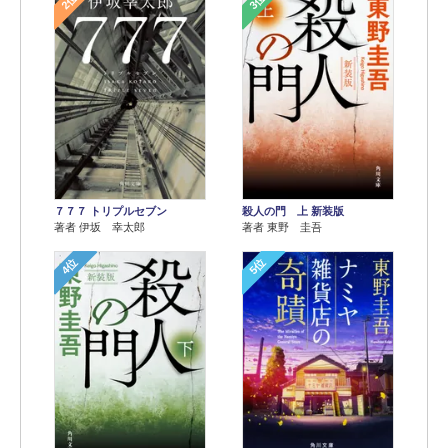
2位
3位
７７７ トリプルセブン
殺人の門 上 新装版
著者 伊坂 幸太郎
著者 東野 圭吾
4位
5位