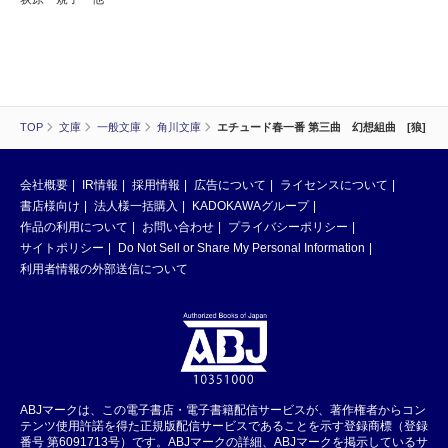
TOP
文庫
一般文庫
角川文庫
エチュード春一番 第三曲 幻想組曲 [狼]
会社概要
IR情報
採用情報
広告について
ライセンスについて
書店様向け
法人様一括購入
KADOKAWAグループ
作品の利用について
お問い合わせ
プライバシーポリシー
サイトポリシー
Do Not Sell or Share My Personal Information
利用者情報の外部送信について
ABJマークは、この電子書店・電子書籍配信サービスが、著作権者からコン
テンツ使用許諾を得た正規版配信サービスであることを示す登録商標（登録
番号 第6091713号）です。ABJマークの詳細、ABJマークを掲示しているサ