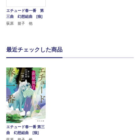
エチュード春一番 第
三曲 幻想組曲 [狼]
荻原 規子 他
最近チェックした商品
エチュード春一番 第三
曲 幻想組曲 [狼]
荻原 規子 他