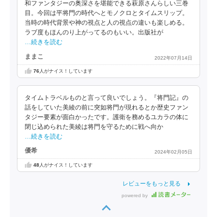
和ファンタジーの奥深さを堪能できる萩原さんらしい三巻
目。今回は平将門の時代へとモノクロとタイムスリップ。
当時の時代背景や神の視点と人の視点の違いも楽しめる。
ラブ度もほんのり上がってるのもいい。出版社が
…続きを読む
ままこ
2022年07月14日
76
人がナイス！しています
タイムトラベルものと言って良いでしょう。『将門記』の
話をしていた美綾の前に突如将門が現れるとか歴史ファン
タジー要素が面白かったです。護衛を務めるユカラの体に
閉じ込められた美綾は将門を守るために戦へ向か
…続きを読む
優希
2024年02月05日
48
人がナイス！しています
レビューをもっと見る
powered by