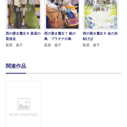
西の善き魔女８ 真昼の
西の善き魔女７ 銀の
西の善き魔女６ 金の糸
星迷走
鳥 プラチナの鳥
紡げば
荻原 規子
荻原 規子
荻原 規子
関連作品