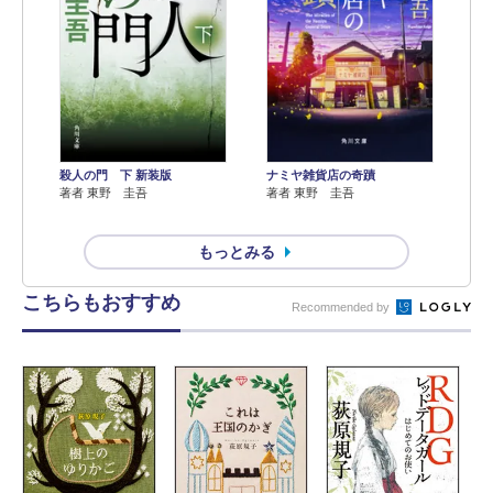
殺人の門 下 新装版
ナミヤ雑貨店の奇蹟
著者 東野 圭吾
著者 東野 圭吾
もっとみる
こちらもおすすめ
Recommended by