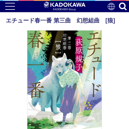
エチュード春一番 第三曲 幻想組曲 [狼]