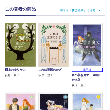
この著者の商品
著者名「荻原規子」で検索
樹上のゆりかご
これは王国のかぎ
電子版
西の善き魔女 全8冊
荻原 規子
荻原 規子
合本版
荻原 規子