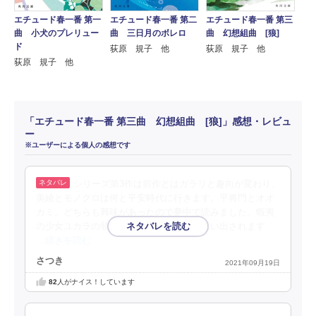
エチュード春一番 第一
エチュード春一番 第二
エチュード春一番 第三
曲 小犬のプレリュー
曲 三日月のボレロ
曲 幻想組曲 [狼]
ド
荻原 規子 他
荻原 規子 他
荻原 規子 他
「エチュード春一番 第三曲 幻想組曲 [狼]」感想・レビュ
ー
※ユーザーによる個人の感想です
シリーズ第3作は前作とはガラリと趣向が変わり、
美綾とモノクロは何と平安時代に行きます。平将門とオオ
カミ。どちらも興味があったので夢中で読みました。蝦夷
の少女ユカラの登場には『薄紅天女』が思い出されます
…続きを読む
さつき
2021年09月19日
82
人がナイス！しています