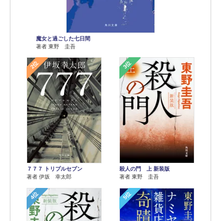
魔女と過ごした七日間
著者 東野 圭吾
2位
3位
７７７ トリプルセブン
殺人の門 上 新装版
著者 伊坂 幸太郎
著者 東野 圭吾
4位
5位