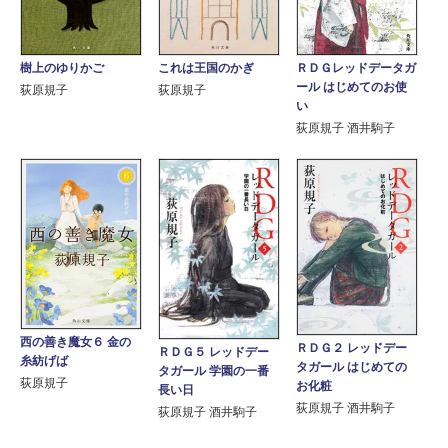
樹上のゆりかご
これは王国のかぎ
ＲＤＧレッドデータガ
ール はじめてのお使
荻原規子
荻原規子
い
荻原規子 酒井駒子
西の善き魔女６ 金の
ＲＤＧ２ レッドデー
ＲＤＧ５ レッドデー
糸紡げば
タガール はじめての
タガール 学園の一番
荻原規子
お化粧
長い日
荻原規子 酒井駒子
荻原規子 酒井駒子