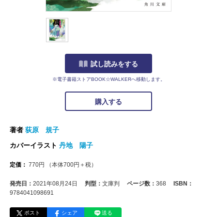
試し読みをする
※電子書籍ストアBOOK☆WALKERへ移動します。
購入する
著者
荻原 規子
カバーイラスト
丹地 陽子
定価：
770
円
（本体
700
円＋税）
発売日：
2021年08月24日
判型：
文庫判
ページ数：
368
ISBN：
9784041098691
ポスト
シェア
送る