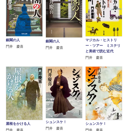
銀閣の人
マジカル・ヒストリ
銀閣の人
ー・ツアー ミステリ
門井 慶喜
門井 慶喜
と美術で読む近代
門井 慶喜
シュンスケ！
屋根をかける人
シュンスケ！
門井 慶喜
門井 慶喜
門井 慶喜