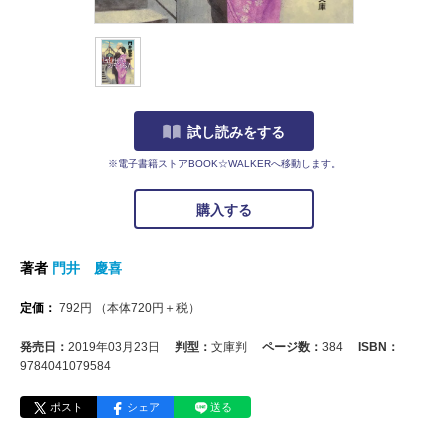
試し読みをする
※電子書籍ストアBOOK☆WALKERへ移動します。
購入する
著者
門井 慶喜
定価：
792
円
（本体
720
円＋税）
発売日：
2019年03月23日
判型：
文庫判
ページ数：
384
ISBN：
9784041079584
ポスト
シェア
送る