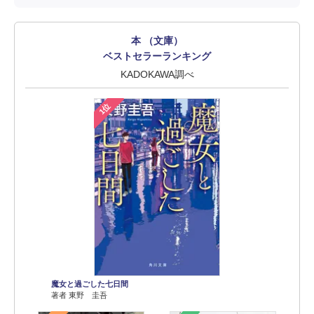
本 （文庫）
ベストセラーランキング
KADOKAWA調べ
1位
魔女と過ごした七日間
著者 東野 圭吾