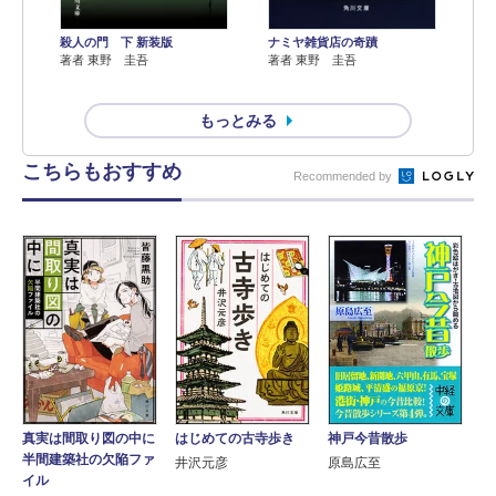
殺人の門 下 新装版
ナミヤ雑貨店の奇蹟
著者 東野 圭吾
著者 東野 圭吾
もっとみる
こちらもおすすめ
Recommended by
真実は間取り図の中に
はじめての古寺歩き
神戸今昔散歩
半間建築社の欠陥ファ
井沢元彦
原島広至
イル