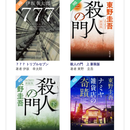
2位
3位
７７７ トリプルセブン
殺人の門 上 新装版
著者 伊坂 幸太郎
著者 東野 圭吾
4位
5位