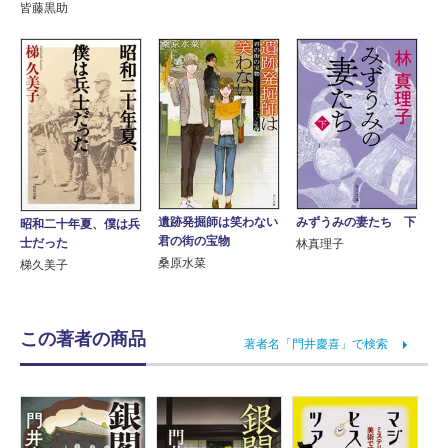
皆藤黒助
遺跡発掘師は笑わない
みずうみの妻たち 下
昭和二十年夏、僕は兵
君の街の宝物
士だった
林真理子
桑原水菜
梯久美子
この著者の商品
著者名「門井慶喜」で検索