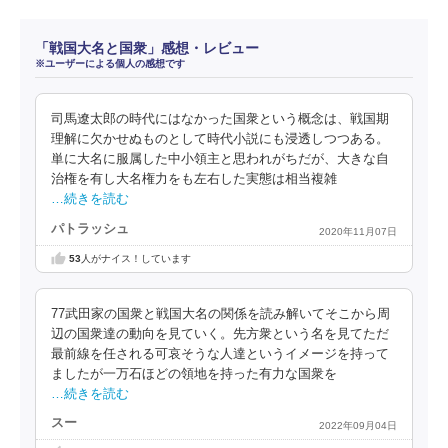
「戦国大名と国衆」感想・レビュー
※ユーザーによる個人の感想です
司馬遼太郎の時代にはなかった国衆という概念は、戦国期
理解に欠かせぬものとして時代小説にも浸透しつつある。
単に大名に服属した中小領主と思われがちだが、大きな自
治権を有し大名権力をも左右した実態は相当複雑
…続きを読む
パトラッシュ
2020年11月07日
53
人がナイス！しています
77武田家の国衆と戦国大名の関係を読み解いてそこから周
辺の国衆達の動向を見ていく。先方衆という名を見てただ
最前線を任される可哀そうな人達というイメージを持って
ましたが一万石ほどの領地を持った有力な国衆を
…続きを読む
スー
2022年09月04日