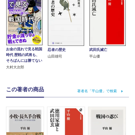
お金の流れで見る戦国
武田氏滅亡
忍者の歴史
時代 歴戦の武将も、
平山優
山田雄司
そろばんには勝てない
大村大次郎
この著者の商品
著者名「平山優」で検索