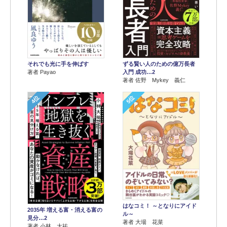
それでも光に手を伸ばす
ずる賢い人のための億万長者
著者 Payao
入門 成功…2
著者 佐野 Mykey 義仁
4位
5位
はなコミ！ ～となりにアイド
2035年 増える富・消える富の
ル～
見分…2
著者 大場 花菜
著者 小林 大祐