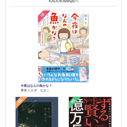
KADOKAWA調べ
1位
今夜はなんの魚かな？
著者 たかぎ なおこ
2位
3位