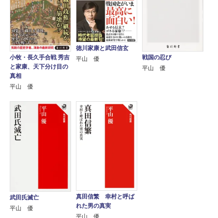
徳川家康と武田信玄
小牧・長久手合戦 秀吉
戦国の忍び
平山 優
と家康、天下分け目の
平山 優
真相
平山 優
真田信繁 幸村と呼ば
武田氏滅亡
れた男の真実
平山 優
平山 優