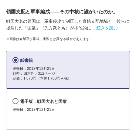
領国支配と軍事編成――その中核に誰がいたのか。
戦国大名の領国は、軍事侵攻で制圧した直轄支配地域と、彼らに
従属した「国衆」（先方衆とも）が排他的に
…続きを読む
※画像は表紙及び帯等、実際とは異なる場合があります。
紙書籍
発売日：2018年12月21日
判型：四六判／312ページ
定価：1,870円（本体1,700円＋税）
電子版：戦国大名と国衆
発売日：2018年12月21日