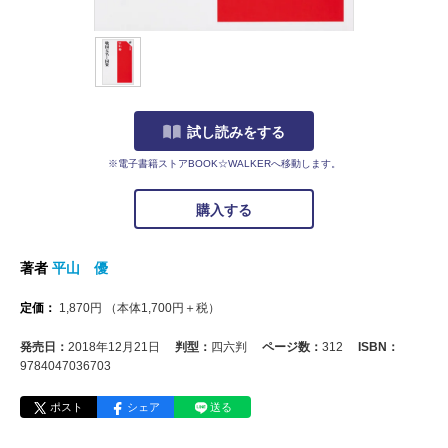
試し読みをする
※電子書籍ストアBOOK☆WALKERへ移動します。
購入する
著者
平山 優
定価：
1,870
円
（本体
1,700
円＋税）
発売日：
2018年12月21日
判型：
四六判
ページ数：
312
ISBN：
9784047036703
ポスト
シェア
送る