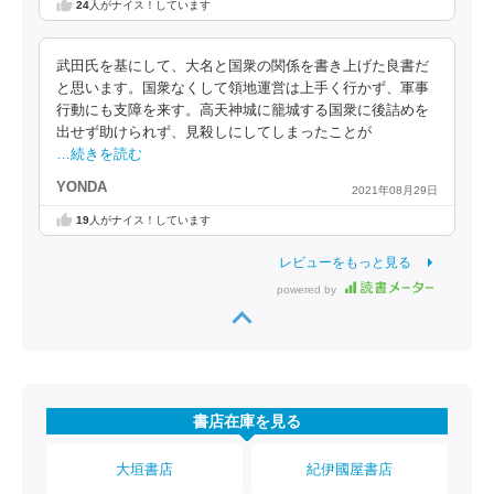
24
人がナイス！しています
武田氏を基にして、大名と国衆の関係を書き上げた良書だ
と思います。国衆なくして領地運営は上手く行かず、軍事
行動にも支障を来す。高天神城に籠城する国衆に後詰めを
出せず助けられず、見殺しにしてしまったことが
…続きを読む
YONDA
2021年08月29日
19
人がナイス！しています
レビューをもっと見る
powered by
書店在庫を見る
大垣書店
紀伊國屋書店