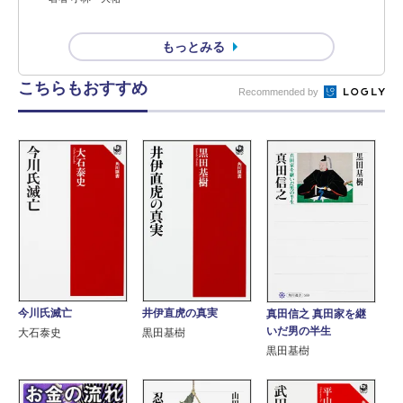
もっとみる
こちらもおすすめ
Recommended by
今川氏滅亡
井伊直虎の真実
真田信之 真田家を継
いだ男の半生
大石泰史
黒田基樹
黒田基樹