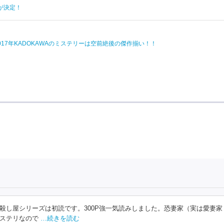
が決定！
7年KADOKAWAのミステリーは空前絶後の傑作揃い！！
殺し屋シリーズは初読です。300P強一気読みしました。恐妻家（実は愛妻家
ステリなので
…続きを読む