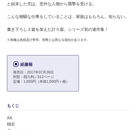
と始末した兜は、意外な人物から襲撃を受ける。
こんな物騒な仕事をしていることは、家族はもちろん、知らない。
書き下ろし２篇を加えた計５篇。シリーズ初の連作集！
※画像は表紙及び帯等、実際とは異なる場合があります。
紙書籍
発売日：2017年07月28日
判型：四六判／312ページ
定価：1,650円（本体1,500円＋税）
もくじ
AX
BEE