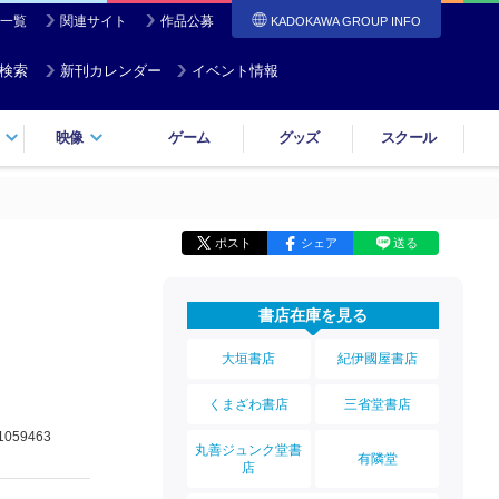
一覧
関連サイト
作品公募
KADOKAWA GROUP INFO
検索
新刊カレンダー
イベント情報
映像
ゲーム
グッズ
スクール
ポスト
シェア
送る
書店在庫を見る
大垣書店
紀伊國屋書店
くまざわ書店
三省堂書店
1059463
丸善ジュンク堂書
有隣堂
店