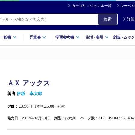
カテゴリ・ジャンル一覧
レーベル
検索
詳細
一般書
児童書
学習参考書
生活
実用
雑誌
ムック
・
・
ＡＸ アックス
著者
伊坂 幸太郎
定価：
1,650
円 （本体
1,500
円＋税）
発売日：
2017年07月28日
判型：
四六判
ページ数：
312
ISBN：
978404