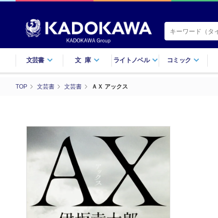
文芸書
文庫
ライトノベル
コミック
TOP
文芸書
文芸書
ＡＸ アックス