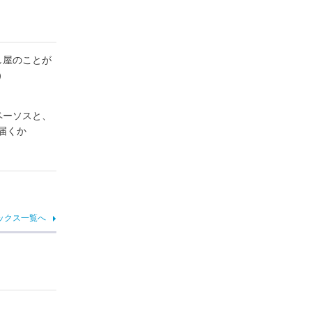
し屋のことが
）
ペーソスと、
届くか
ックス一覧へ