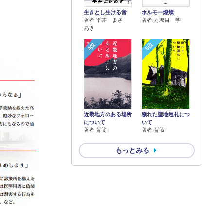
生きとし生ける音
ホルモー燦燦
著者 平井 まさ
著者 万城目 学
あき
4位
5位
近畿地方のある場所
穢れた聖地巡礼につ
について
いて
著者 背筋
著者 背筋
もっとみる