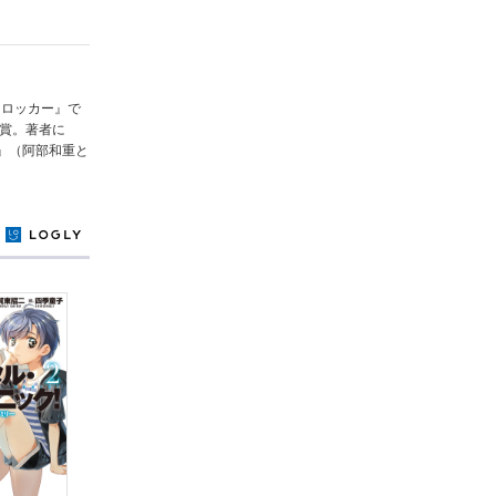
ンロッカー』で
受賞。著者に
』（阿部和重と
y