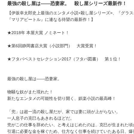
最強の殺し屋は――恐妻家。 殺し屋シリーズ最新作！
【伊坂幸太郎史上最強のエンタメ小説<殺し屋シリーズ>、『グラス
『マリアビートル』に連なる待望の最新作！】
★2018年 本屋大賞 ノミネート！
★第6回静岡書店大賞（小説部門） 大賞受賞！
★フタバベストセレクション2017（フタバ図書） 第１位！
最強の殺し屋は――恐妻家。
物騒な奴がまた現れた！
新たなエンタメの可能性を切り開く、娯楽小説の最高峰！
「兜」は超一流の殺し屋だが、家では妻に頭が上がらない。
一人息子の克巳もあきれるほどだ。
兜がこの仕事を辞めたい、と考えはじめたのは、克巳が生まれた頃
引退に必要な金を稼ぐため、仕方なく仕事を続けていたある日、爆