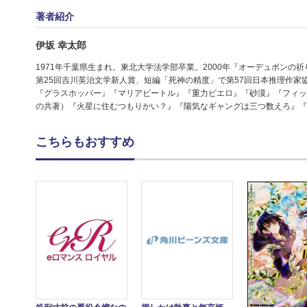
著者紹介
伊坂 幸太郎
1971年千葉県生まれ。東北大学法学部卒業。2000年『オーデュボン
第25回吉川英治文学新人賞、短編「死神の精度」で第57回日本推理作家
『グラスホッパー』『マリアビートル』『重力ピエロ』『砂漠』『フィッ
の共著）『火星に住むつもりかい？』『陽気なギャングは三つ数えろ』『
こちらもおすすめ