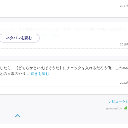
201
れるほど、妻の機嫌を害さないかに一挙手一投足に全神経を傾ける恐妻家の
妻への気の使いようが
…続きを読む
201
したら、【どちらかといえばそうだ】にチェックを入れるだろう俺。この本
との日常のやり
…続きを読む
202
レビューを
powered by