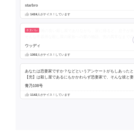
starbro
1424
人がナイス！しています
腕の良い殺し屋でありながら、家に帰ると、息子が呆
そんな不器用な殺し屋の家族への愛の物語。兜の異常なまでの
ウッディ
1302
人がナイス！しています
あなたは恐妻家ですか？などというアンケートがもしあったと
【兜】は殺し屋であるにもかかわらず恐妻家で、そんな彼と妻
青乃108号
1142
人がナイス！しています