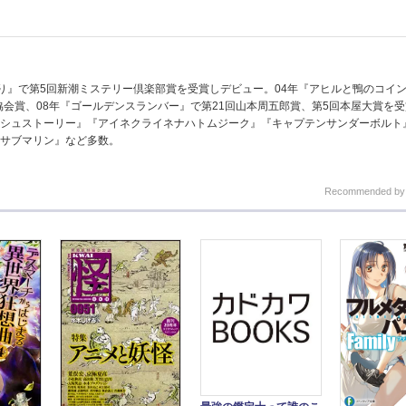
の祈り』で第5回新潮ミステリー倶楽部賞を受賞しデビュー。04年『アヒルと鴨のコイ
協会賞、08年『ゴールデンスランバー』で第21回山本周五郎賞、第5回本屋大賞を
シュストーリー』『アイネクライネナハトムジーク』『キャプテンサンダーボルト
サブマリン』など多数。
Recommended b