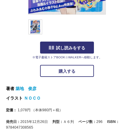
試し読みをする
※電子書籍ストアBOOK☆WALKERへ移動します。
購入する
著者
築地 俊彦
イラスト
ＮＯＣＯ
定価：
1,078
円
（本体
980
円＋税）
発売日：
2015年12月26日
判型：
Ａ６判
ページ数：
296
ISBN：
9784047308565