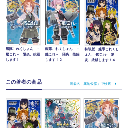
艦隊これくしょん －
艦隊これくしょん －
特装版 艦隊これくし
艦これ－ 陽炎、抜錨
艦これ－ 陽炎、抜錨
ょん ‐艦これ‐ 陽
します！２
します！
炎、抜錨します！４
この著者の商品
著者名「築地俊彦」で検索