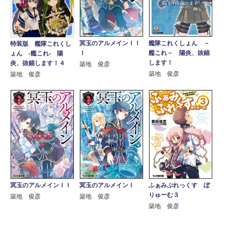
冥玉のアルメインＩＩ
艦隊これくしょん －
特装版 艦隊これくし
Ｉ
艦これ－ 陽炎、抜錨
ょん ‐艦これ‐ 陽
します！
炎、抜錨します！４
築地 俊彦
築地 俊彦
築地 俊彦
ふぁみぷれっくす ぼ
冥玉のアルメインＩＩ
冥玉のアルメインＩ
りゅーむ３
築地 俊彦
築地 俊彦
築地 俊彦