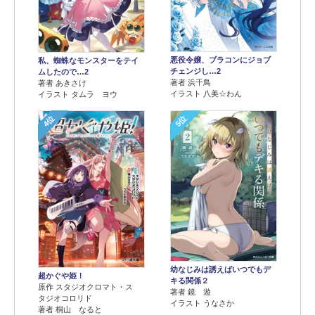
悪役令嬢、ブラコンにジョブ
私、蜘蛛なモンスターをテイ
チェンジし…2
ムしたので…2
著者 浜千鳥
著者 あきさけ
イラスト 八美☆わん
イラスト タムラ ヨウ
4位
5位
幼なじみは誘えばいつでもデ
超かぐや姫！
キる関係２
原作 スタジオクロマト・ス
著者 鏡 遊
タジオコロリド
イラスト うなさか
著者 桐山 なると