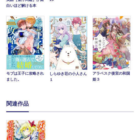
白いほど解ける本
アラベスク後宮の和国
モブは王子に攻略され
しらゆき荘の小人さん
姫３
ました。
１
関連作品