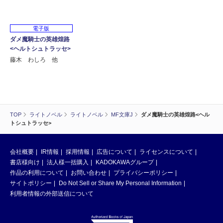
電子版
ダメ魔騎士の英雄煌路
<ヘルトシュトラッセ>
藤木 わしろ 他
TOP
ライトノベル
ライトノベル
MF文庫J
ダメ魔騎士の英雄煌路<ヘル
トシュトラッセ>
会社概要
IR情報
採用情報
広告について
ライセンスについて
書店様向け
法人様一括購入
KADOKAWAグループ
作品の利用について
お問い合わせ
プライバシーポリシー
サイトポリシー
Do Not Sell or Share My Personal Information
利用者情報の外部送信について