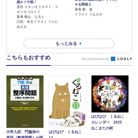
超かぐや姫！
キる関係２
原作 スタジオクロマト・ス
著者 鏡 遊
タジオコロリド
イラスト うなさか
著者 桐山 なると
口絵・本文イラスト うらた
あさお
もっとみる
こちらもおすすめ
Recommended by
はぴはぴ くるねこ
カレンダー 2025
ねこまたの町
大学入試 門脇渉の
はぴはぴ くるねこ
英語［整序問題］が面
13