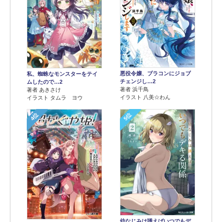
悪役令嬢、ブラコンにジョブ
私、蜘蛛なモンスターをテイ
チェンジし…2
ムしたので…2
著者 浜千鳥
著者 あきさけ
イラスト 八美☆わん
イラスト タムラ ヨウ
4位
5位
幼なじみは誘えばいつでもデ