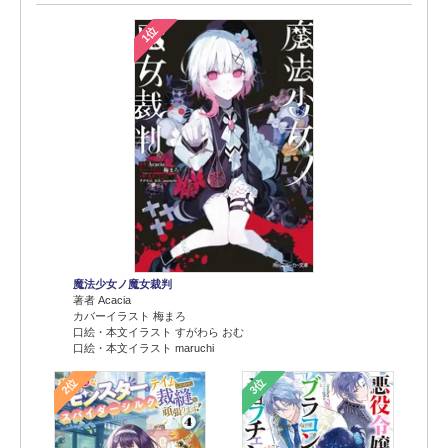
1位
魔法少女ノ魔女裁判
著者 Acacia
カバーイラスト 梅まろ
口絵・本文イラスト すがわら おむ
口絵・本文イラスト maruchi
2位
3位