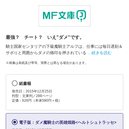
最強？ チート？ いえ"ダメ"です。
騎士国家センタリアの下級魔騎士アルフは、仕事には毎日遅刻＆
サボりと周囲からダメの烙印を押されている
…続きを読む
※画像は表紙及び帯等、実際とは異なる場合があります。
紙書籍
発売日：2015年12月25日
判型：文庫判／288ページ
定価：626円（本体580円＋税）
電子版：ダメ魔騎士の英雄煌路<ヘルトシュトラッセ>