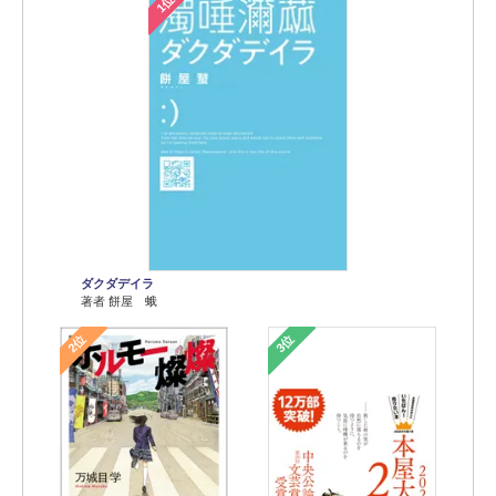
1位
ダクダデイラ
著者 餅屋 蛾
2位
3位