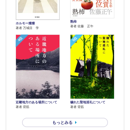
熟柿
ホルモー燦燦
著者 佐藤 正午
著者 万城目 学
4位
5位
近畿地方のある場所について
穢れた聖地巡礼について
著者 背筋
著者 背筋
もっとみる