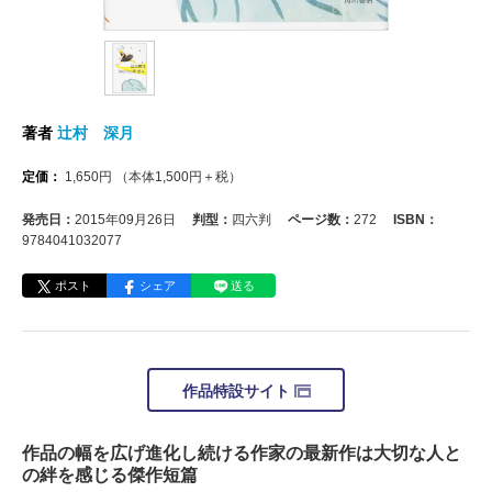
著者
辻村 深月
定価：
1,650
円
（本体
1,500
円＋税）
発売日：
2015年09月26日
判型：
四六判
ページ数：
272
ISBN：
9784041032077
ポスト
シェア
送る
作品特設サイト
作品の幅を広げ進化し続ける作家の最新作は大切な人と
の絆を感じる傑作短篇