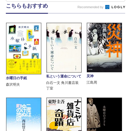
こちらもおすすめ
Recommended by
災神
私という運命について
水曜日の手紙
江島周
白石一文 角川書店装
森沢明夫
丁室