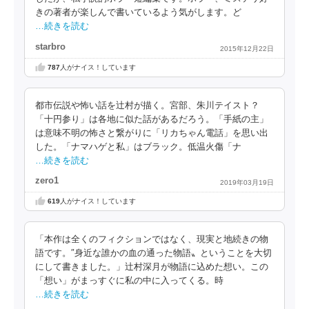
きの著者が楽しんで書いているよう気がします。ど
…続きを読む
starbro
2015年12月22日
787
人がナイス！しています
都市伝説や怖い話を辻村が描く。宮部、朱川テイスト？
「十円参り」は各地に似た話があるだろう。「手紙の主」
は意味不明の怖さと繋がりに「リカちゃん電話」を思い出
した。「ナマハゲと私」はブラック。低温火傷「ナ
…続きを読む
zero1
2019年03月19日
619
人がナイス！しています
「本作は全くのフィクションではなく、現実と地続きの物
語です。″身近な誰かの血の通った物語〟ということを大切
にして書きました。」辻村深月が物語に込めた想い。この
「想い」がまっすぐに私の中に入ってくる。時
…続きを読む