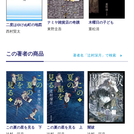
ナミヤ雑貨店の奇蹟
木曜日の子ども
二度はゆけぬ町の地図
東野圭吾
重松清
西村賢太
この著者の商品
著者名「辻村深月」で検索
この夏の星を見る 下
この夏の星を見る 上
闇祓