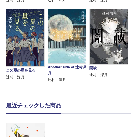
辻村 深月
辻村 深月
辻村 深月
Another side of 辻村深
闇祓
この夏の星を見る
月
辻村 深月
辻村 深月
辻村 深月
最近チェックした商品