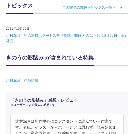
トピックス
この書誌の関連トピックス一覧へ
2021年10月29日
辻村深月、初の本格ホラーミステリ長編『闇祓(やみはら)』10月29日（金）
発売
きのうの影踏み が含まれている特集
辻村深月 作品情報
「きのうの影踏み」感想・レビュー
※ユーザーによる個人の感想です
辻村深月は新作中心にコンスタントに読んでいる作家で
す。表紙、イラストからホラーだとは思わず、読み始めま
したが、私小説的ホラー短編集です。ホラー、ミステリ好