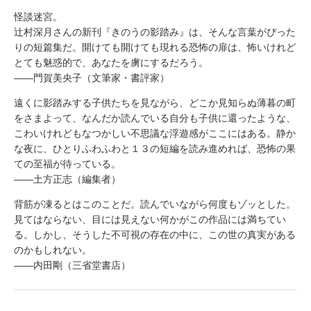
怪談迷宮。
辻村深月さんの新刊『きのうの影踏み』は、そんな言葉がぴった
りの短篇集だ。開けても開けても現れる恐怖の扉は、怖いけれど
とても魅惑的で、あなたを虜にするだろう。
――門賀美央子（文筆家・書評家）
遠くに影踏みする子供たちを見ながら、どこか見知らぬ薄暮の町
をさまよって、なんだか読んでいる自分も子供に還ったような、
こわいけれどもなつかしい不思議な浮遊感がここにはある。静か
な夜に、ひとりふわふわと１３の短編を読み進めれば、恐怖の果
ての至福が待っている。
――土方正志（編集者）
背筋が凍るとはこのことだ。読んでいながら何度もゾッとした。
見てはならない、目には見えない何かがこの作品には満ちてい
る。しかし、そうした不可視の存在の中に、この世の真実がある
のかもしれない。
――内田剛（三省堂書店）