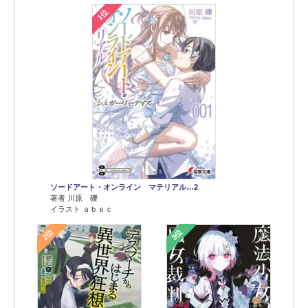
1位
ソードアート・オンライン マテリアル…2
著者 川原 礫
イラスト ａｂｅｃ
2位
3位