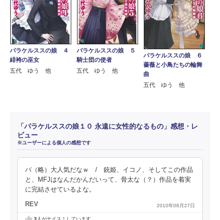
パラケルススの娘 ４
パラケルススの娘 ５
パラケルススの娘 ６
緋袴の巫女
騎士団の使者
薔薇と小鳥たちの輪舞
五代 ゆう 他
五代 ゆう 他
曲
五代 ゆう 他
「パラケルススの娘１０ 永遠に女性的なるもの」感想・レ
ビュー
※ユーザーによる個人の感想です
バ（略）大人気だなｗ / 銃姫、イコノ、そしてこの作品
と、MFJはなんだかんだいって、骨太な（？）作品を着実
に完結させているよな。
REV
2010年08月27日
3
人がナイス！しています