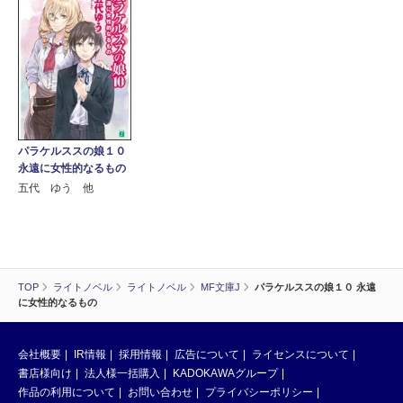
パラケルススの娘１０
永遠に女性的なるもの
五代 ゆう 他
TOP
ライトノベル
ライトノベル
MF文庫J
パラケルススの娘１０ 永遠
に女性的なるもの
会社概要
IR情報
採用情報
広告について
ライセンスについて
書店様向け
法人様一括購入
KADOKAWAグループ
作品の利用について
お問い合わせ
プライバシーポリシー