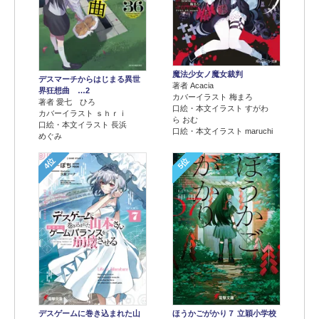
魔法少女ノ魔女裁判
デスマーチからはじまる異世
著者 Acacia
界狂想曲 …2
カバーイラスト 梅まろ
著者 愛七 ひろ
口絵・本文イラスト すがわ
カバーイラスト ｓｈｒｉ
ら おむ
口絵・本文イラスト 長浜
口絵・本文イラスト maruchi
めぐみ
4位
5位
デスゲームに巻き込まれた山
ほうかごがかり７ 立穎小学校