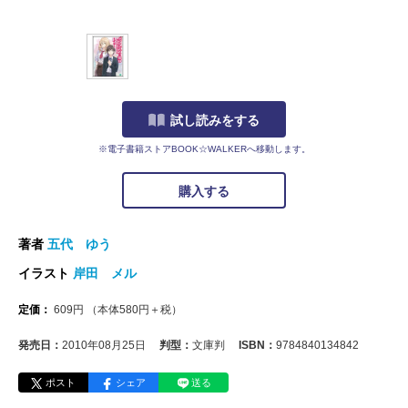
試し読みをする
※電子書籍ストアBOOK☆WALKERへ移動します。
購入する
著者
五代 ゆう
イラスト
岸田 メル
定価：
609
円
（本体
580
円＋税）
発売日：
2010年08月25日
判型：
文庫判
ISBN：
9784840134842
ポスト
シェア
送る