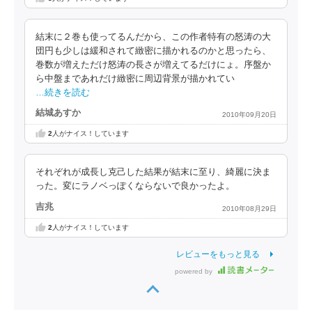
結末に２巻も使ってるんだから、この作者特有の怒涛の大
団円も少しは緩和されて緻密に描かれるのかと思ったら、
巻数が増えただけ怒涛の長さが増えてるだけにょ。序盤か
ら中盤まであれだけ緻密に周辺背景が描かれてい
…続きを読む
結城あすか
2010年09月20日
2
人がナイス！しています
それぞれが成長し克己した結果が結末に至り、綺麗に決ま
った。変にラノベっぽくならないで良かったよ。
吉兆
2010年08月29日
2
人がナイス！しています
レビューをもっと見る
powered by