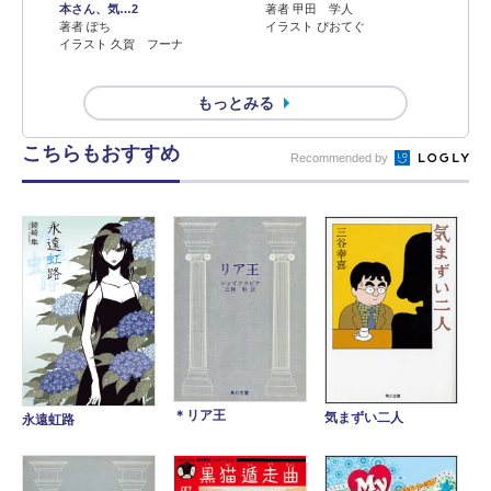
本さん、気…2
著者 甲田 学人
著者 ぽち
イラスト ぴおてぐ
イラスト 久賀 フーナ
もっとみる
こちらもおすすめ
Recommended by
＊リア王
気まずい二人
永遠虹路