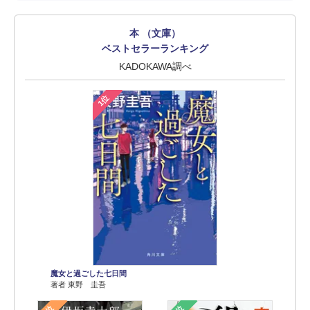
本 （文庫）
ベストセラーランキング
KADOKAWA調べ
1位
魔女と過ごした七日間
著者 東野 圭吾