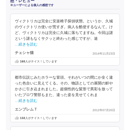
想・レビュー
※ユーザーによる個人の感想です
ヴィクトリカは完全に安楽椅子探偵状態。というか、久城
のヴィクトリカ使いが荒すぎ。病人を酷使するなんて。け
ど、ヴィクトリカは完全に久城に落ちてますね。今回は謎
という謎もなくサクッと終わった感じですが、途
…続きを読む
チェシャ猫
2014年11月23日
160
人がナイス！しています
都市伝説じみたホラーな冒頭。それがいつの間にか全く違
った色合いに見えてくる。その、物語としての展開の鮮や
かさに引き込まれました。超個性的な髪形で異彩を放って
いたブロワ警部もまた、違った姿を見せてくれま
…続きを読む
エンブレムＴ
2012年07月20日
132
人がナイス！しています