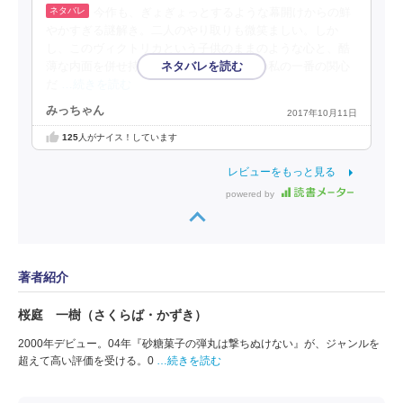
今作も、ぎょぎょっとするような幕開けからの鮮
やかすぎる謎解き。二人のやり取りも微笑ましい。しか
し、このヴィクトリカという子供のままのような心と、酷
薄な内面を併せ持つ少女の謎、それが今の私の一番の関心
だ
…続きを読む
みっちゃん
2017年10月11日
125
人がナイス！しています
レビューをもっと見る
powered by
著者紹介
桜庭 一樹（さくらば・かずき）
2000年デビュー。04年『砂糖菓子の弾丸は撃ちぬけない』が、ジャンルを
超えて高い評価を受ける。0
…続きを読む