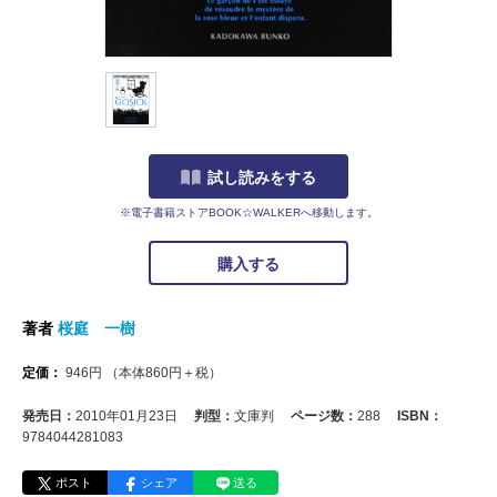
試し読みをする
※電子書籍ストアBOOK☆WALKERへ移動します。
購入する
著者
桜庭 一樹
定価：
946
円
（本体
860
円＋税）
発売日：
2010年01月23日
判型：
文庫判
ページ数：
288
ISBN：
9784044281083
ポスト
シェア
送る