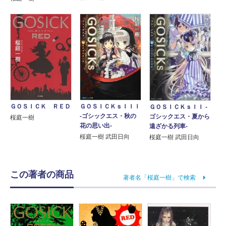
ＧＯＳＩＣＫ ＲＥＤ
ＧＯＳＩＣＫｓＩＩＩ
ＧＯＳＩＣＫｓＩＩ ‐
‐ゴシックエス・秋の
ゴシックエス・夏から
桜庭一樹
花の思い出‐
遠ざかる列車‐
桜庭一樹 武田日向
桜庭一樹 武田日向
この著者の商品
著者名「桜庭一樹」で検索