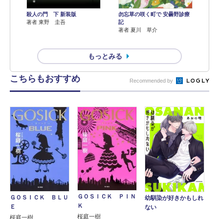
殺人の門 下 新装版
勿忘草の咲く町で 安曇野診療
著者 東野 圭吾
記
著者 夏川 草介
もっとみる
こちらもおすすめ
Recommended by
ＧＯＳＩＣＫ ＰＩＮ
ＧＯＳＩＣＫ ＢＬＵ
幼馴染が好きかもしれ
Ｋ
Ｅ
ない
桜庭一樹
桜庭一樹