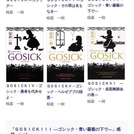
ＧＯＳＩＣＫ ―ゴシッ
ＧＯＳＩＣＫＩＩ ―ゴ
ゴシック・青い薔薇の
ク―
シック・その罪は名も
下で―
なき―
桜庭 一樹
桜庭 一樹
桜庭 一樹
ＧＯＳＩＣＫＶＩ ―
ＧＯＳＩＣＫＩＶ－ゴ
ＧＯＳＩＣＫＶ－ゴシ
ゴシック・仮面舞踏会
シック・愚者を代弁せ
ック・ベルゼブブの頭
の夜―
よ－
蓋－
桜庭 一樹
桜庭 一樹
桜庭 一樹
「ＧＯＳＩＣＫＩＩＩ ―ゴシック・青い薔薇の下で―」感