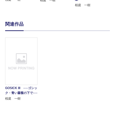
桜庭 一樹
桜庭 一樹
関連作品
GOSICK III ──ゴシッ
ク・青い薔薇の下で──
桜庭 一樹