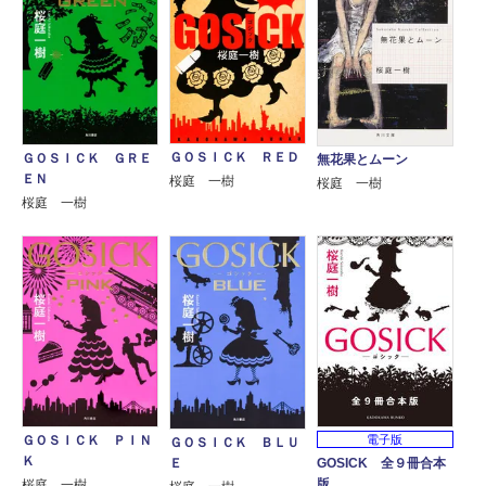
ＧＯＳＩＣＫ ＲＥＤ
ＧＯＳＩＣＫ ＧＲＥ
無花果とムーン
ＥＮ
桜庭 一樹
桜庭 一樹
桜庭 一樹
ＧＯＳＩＣＫ ＰＩＮ
電子版
ＧＯＳＩＣＫ ＢＬＵ
Ｋ
GOSICK 全９冊合本
Ｅ
版
桜庭 一樹