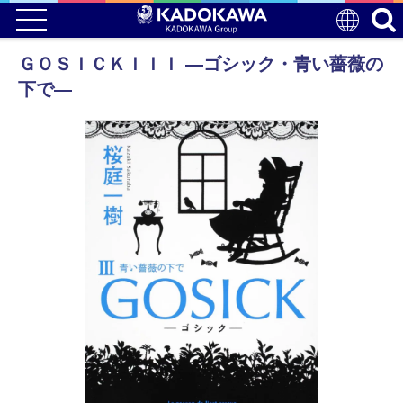
ＧＯＳＩＣＫＩＩＩ ―ゴシック・青い薔薇の
下で―