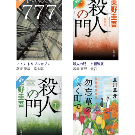
2位
3位
７７７ トリプルセブン
殺人の門 上 新装版
著者 伊坂 幸太郎
著者 東野 圭吾
4位
5位