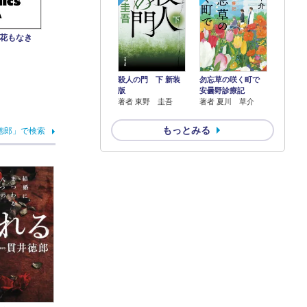
み花もなき
殺人の門 下 新装
勿忘草の咲く町で
版
安曇野診療記
著者 東野 圭吾
著者 夏川 草介
もっとみる
徳郎」で検索