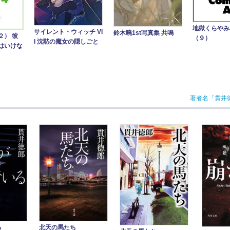
地獄くらや
サイレント・ウィッチ VI
鈴木曉1st写真集 共鳴
２） 彼
（９）
I 沈黙の魔女の隠しごと
はいけな
著者名「貫井
る
北天の馬たち