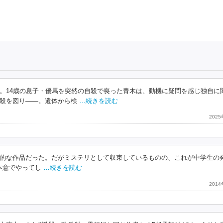
。14歳の息子・優馬を突然の自殺で喪った青木は、動機に疑問を感じ独自に
殺を図り――。遺体から検
…続きを読む
202
的な作品だった。だがミステリとして収束しているものの、これが中学生の
本意でやってし
…続きを読む
201