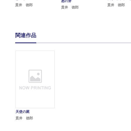
悪の芽
貫井 徳郎
貫井 徳郎
貫井 徳郎
関連作品
天使の屍
貫井 徳郎