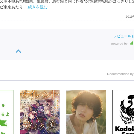
庫本📖あれ⁉️慟哭、乱反射、愚行録と同じ作者なの⁉️起承転結がはっきりし
レビ東京あたり
…続きを読む
201
レビューを
powered by
Recommended b