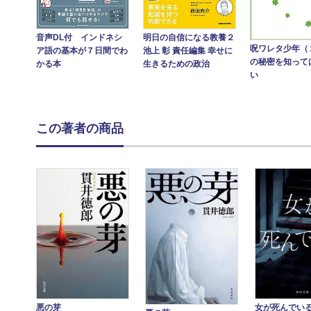
音声DL付 インドネシ
明日の自信になる教養２
呪ワレタ少年（
ア語の基本が７日間でわ
池上 彰 責任編集 幸せに
の秘密を知って
かる本
生きるための政治
い
この著者の商品
悪の芽
女が死んでい