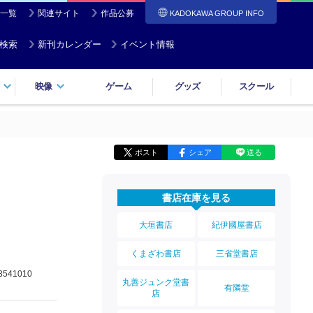
一覧
関連サイト
作品公募
KADOKAWA GROUP INFO
検索
新刊カレンダー
イベント情報
映像
ゲーム
グッズ
スクール
ポスト
シェア
送る
書店在庫を見る
大垣書店
紀伊國屋書店
くまざわ書店
三省堂書店
3541010
丸善ジュンク堂書
有隣堂
店