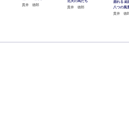
北天の馬たち
崩れる 
貫井 徳郎
八つの風
貫井 徳郎
貫井 徳