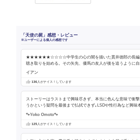
「天使の屍」感想・レビュー
※ユーザーによる個人の感想です
★★★★★★☆☆☆☆中学生の心の闇を描いた貫井徳郎の長編
聴き取りを始める。その矢先、優馬の友人が後を追うように自
イアン
136
人がナイス！しています
ストーリーはラストまで興味尽きず、本当に色んな意味で衝撃
うかという疑問を最後まで払拭できず｡LSDや性行為など興味
🐾Yoko Omoto🐾
125
人がナイス！しています