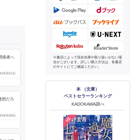
関係者へ
※書店によって現在在庫や取り扱いがない場
合がございます。詳しい購入方法は、各書店
のサイトにてご確認ください。
5年06月01日
本 （文庫）
ベストセラーランキング
発想だろ
KADOKAWA調べ
4年09月09日
1位