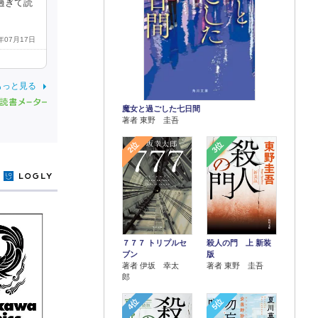
過ぎて読
9年07月17日
もっと見る
魔女と過ごした七日間
著者 東野 圭吾
2位
3位
y
７７７ トリプルセ
殺人の門 上 新装
ブン
版
著者 伊坂 幸太
著者 東野 圭吾
郎
4位
5位