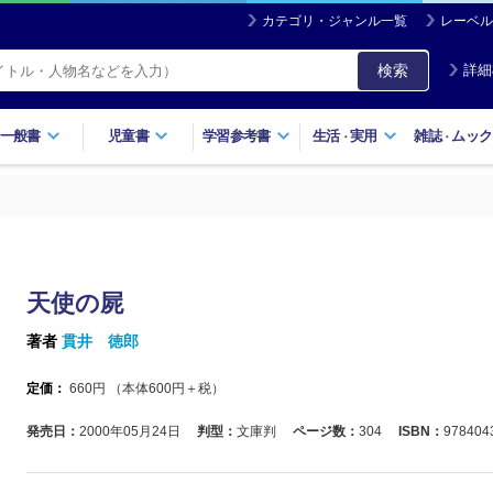
カテゴリ・ジャンル一覧
レーベル
検索
詳細
一般書
児童書
学習参考書
生活
実用
雑誌
ムック
・
・
天使の屍
著者
貫井 徳郎
定価：
660
円 （本体
600
円＋税）
発売日：
2000年05月24日
判型：
文庫判
ページ数：
304
ISBN：
978404