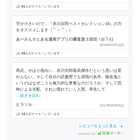
81
人がナイス！しています
字が小さいので、『赤川次郎ベストセレクション16』の方
をオススメします（￣～￣；）
あーさん☆とある漫画アプリの審査員３回目！(⁠≧⁠▽⁠≦⁠)
2019年09月14日
68
人がナイス！しています
再読。やはり面白い。赤川次郎最高傑作だという思いは変
わらない。そして自分の読書歴でも屈指の名作。吸血鬼と
いうのはなぜこうも魅力的な要素なのだろうか。そして恐
怖による支配。それに慣れていく人間。率先して
…続きを読む
ヒラソル
2017年08月05日
15
人がナイス！しています
レビューをもっと見る
powered by