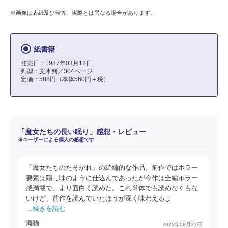
※画像は表紙及び帯等、実際とは異なる場合があります。
紙書籍
発売日：1987年03月12日
判型：文庫判／304ページ
定価：588円（本体560円＋税）
「魔女たちの長い眠り」感想・レビュー
※ユーザーによる個人の感想です
「魔女たちのたそがれ」の続編的な作品。前作ではホラー
要素は隠し味のように仕込んであったが今作は全編ホラー
感満載で、より面白く読めた。これ単体でも読めなくもな
いけど、前作を読んでいたほうが深く味わえるよ
…続きを読む
海猫
2023年08月31日