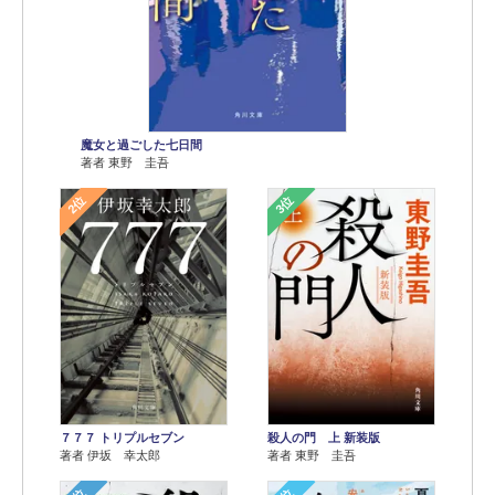
魔女と過ごした七日間
著者 東野 圭吾
2位
3位
７７７ トリプルセブン
殺人の門 上 新装版
著者 伊坂 幸太郎
著者 東野 圭吾