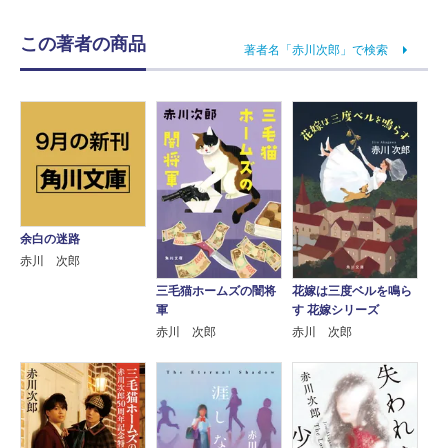
この著者の商品
著者名「赤川次郎」で検索
余白の迷路
赤川 次郎
三毛猫ホームズの闇将
花嫁は三度ベルを鳴ら
軍
す 花嫁シリーズ
赤川 次郎
赤川 次郎