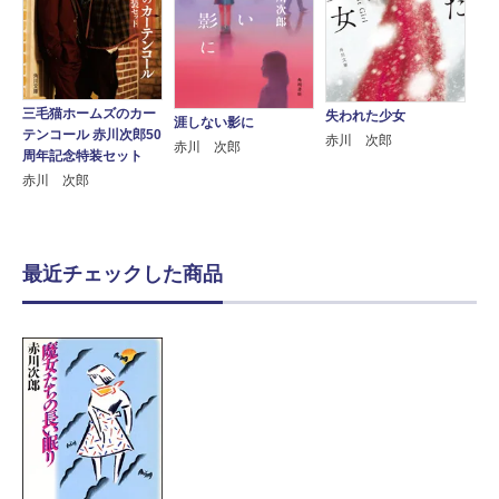
三毛猫ホームズのカー
失われた少女
涯しない影に
テンコール 赤川次郎50
赤川 次郎
赤川 次郎
周年記念特装セット
赤川 次郎
最近チェックした商品