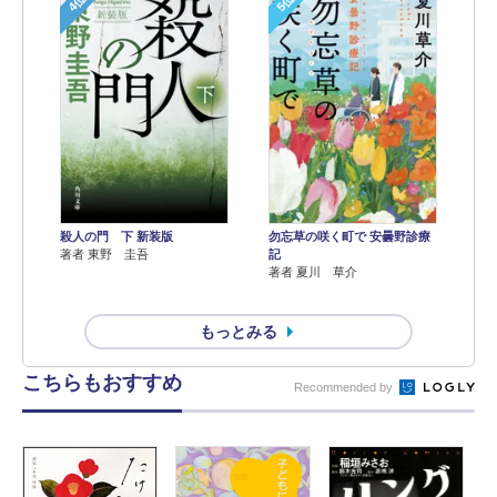
4位
5位
殺人の門 下 新装版
勿忘草の咲く町で 安曇野診療
著者 東野 圭吾
記
著者 夏川 草介
もっとみる
こちらもおすすめ
Recommended by