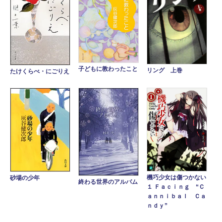
子どもに教わったこと
リング 上巻
たけくらべ・にごりえ
機巧少女は傷つかない
砂場の少年
終わる世界のアルバム
１ Ｆａｃｉｎｇ “Ｃ
ａｎｎｉｂａｌ Ｃａ
ｎｄｙ”