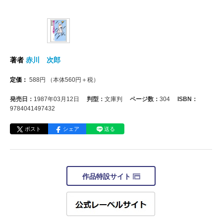
著者
赤川 次郎
定価：
588
円
（本体
560
円＋税）
発売日：
1987年03月12日
判型：
文庫判
ページ数：
304
ISBN：
9784041497432
ポスト
シェア
送る
作品特設サイト