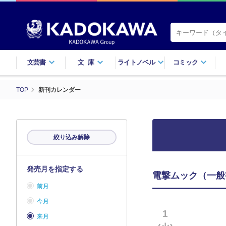
文芸書
文庫
ライトノベル
コミック
TOP
新刊カレンダー
絞り込み解除
発売月を指定する
電撃ムック（一般書
前月
今月
1
来月