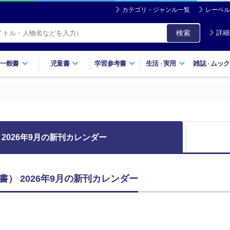
カテゴリ・ジャンル一覧
レーベル
検索
詳細
一般書
児童書
学習参考書
生活
実用
雑誌
ムック
・
・
2026年9月の新刊カレンダー
） 2026年9月の新刊カレンダー