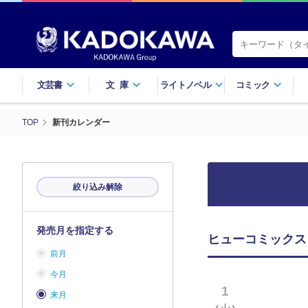
文芸書
文庫
ライトノベル
コミック
TOP
新刊カレンダー
絞り込み解除
発売月を指定する
ヒューコミックス（
前月
今月
1
来月