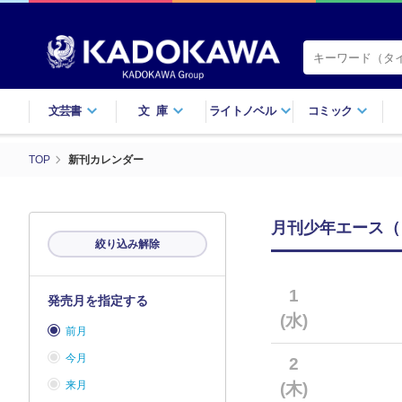
文芸書
文庫
ライトノベル
コミック
TOP
新刊カレンダー
月刊少年エース（コ
絞り込み解除
1
発売月を指定する
(水)
前月
今月
2
来月
(木)