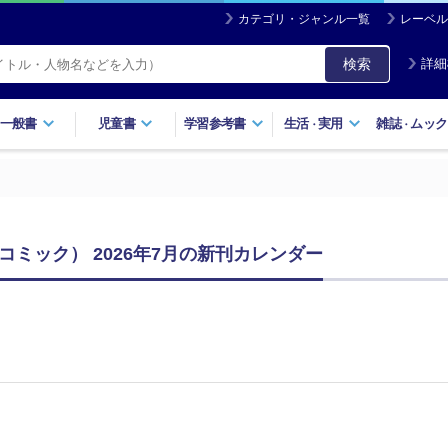
カテゴリ・ジャンル一覧
レーベル
検索
詳細
一般書
児童書
学習参考書
生活
実用
雑誌
ムック
・
・
ミック） 2026年7月の新刊カレンダー