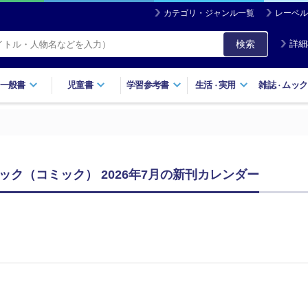
カテゴリ・ジャンル一覧
レーベル
検索
詳細
一般書
児童書
学習参考書
生活
実用
雑誌
ムック
・
・
ック（コミック） 2026年7月の新刊カレンダー