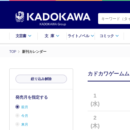
文芸書
文庫
ライトノベル
コミック
TOP
新刊カレンダー
カドカワゲームム
絞り込み解除
1
発売月を指定する
(水)
前月
今月
2
来月
(木)