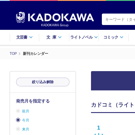
文芸書
文庫
ライトノベル
コミック
TOP
新刊カレンダー
絞り込み解除
発売月を指定する
カドコミ（ライトノ
前月
今月
1
来月