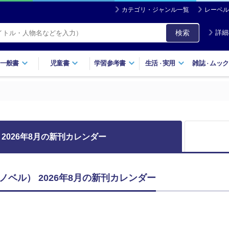
カテゴリ・ジャンル一覧
レーベル
検索
詳細
一般書
児童書
学習参考書
生活
実用
雑誌
ムック
・
・
2026年8月の新刊カレンダー
ベル） 2026年8月の新刊カレンダー