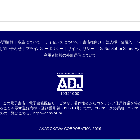
採用情報
広告について
ライセンスについて
書店様向け
法人様一括購入
K
お問い合わせ
プライバシーポリシー
サイトポリシー
Do Not Sell or Share My
利用者情報の外部送信について
は、この電子書店・電子書籍配信サービスが、著作権者からコンテンツ使用許諾を得
ることを示す登録商標（登録番号 第6091713号）です。ABJマークの詳細、ABJ
スの一覧はこちら。
https://aebs.or.jp/
©KADOKAWA CORPORATION 2026