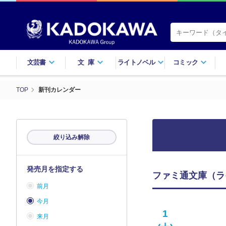
文芸書
文庫
ライトノベル
コミック
TOP
新刊カレンダー
絞り込み解除
発売月を指定する
ファミ通文庫（ラ
前月
今月
1
来月