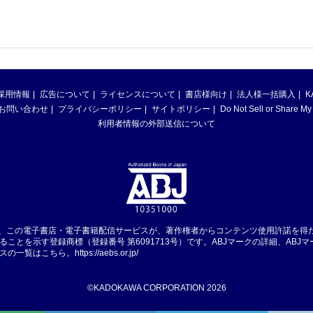
採用情報
広告について
ライセンスについて
書店様向け
法人様一括購入
K
お問い合わせ
プライバシーポリシー
サイトポリシー
Do Not Sell or Share My
利用者情報の外部送信について
は、この電子書店・電子書籍配信サービスが、著作権者からコンテンツ使用許諾を得
ることを示す登録商標（登録番号 第6091713号）です。ABJマークの詳細、ABJ
スの一覧はこちら。
https://aebs.or.jp/
©KADOKAWA CORPORATION 2026