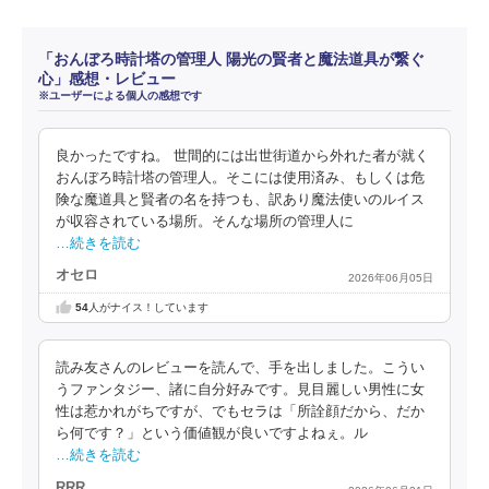
「おんぼろ時計塔の管理人 陽光の賢者と魔法道具が繋ぐ
心」感想・レビュー
※ユーザーによる個人の感想です
良かったですね。 世間的には出世街道から外れた者が就く
おんぼろ時計塔の管理人。そこには使用済み、もしくは危
険な魔道具と賢者の名を持つも、訳あり魔法使いのルイス
が収容されている場所。そんな場所の管理人に
…続きを読む
オセロ
2026年06月05日
54
人がナイス！しています
読み友さんのレビューを読んで、手を出しました。こうい
うファンタジー、諸に自分好みです。見目麗しい男性に女
性は惹かれがちですが、でもセラは「所詮顔だから、だか
ら何です？」という価値観が良いですよねぇ。ル
…続きを読む
RRR