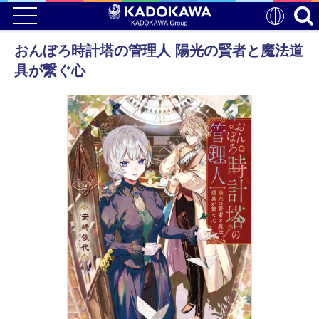
おんぼろ時計塔の管理人 陽光の賢者と魔法道
具が繋ぐ心