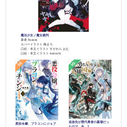
魔法少女ノ魔女裁判
著者 Acacia
カバーイラスト 梅まろ
口絵・本文イラスト すがわら おむ
口絵・本文イラスト maruchi
2位
3位
追放先が歴代勇者の墓場だっ
悪役令嬢、ブラコンにジョブ
たので、全…2