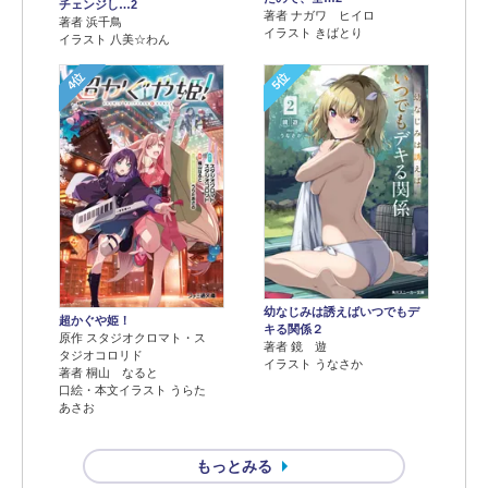
チェンジし…2
著者 ナガワ ヒイロ
著者 浜千鳥
イラスト きばとり
イラスト 八美☆わん
4位
5位
幼なじみは誘えばいつでもデ
超かぐや姫！
キる関係２
原作 スタジオクロマト・ス
著者 鏡 遊
タジオコロリド
イラスト うなさか
著者 桐山 なると
口絵・本文イラスト うらた
あさお
もっとみる