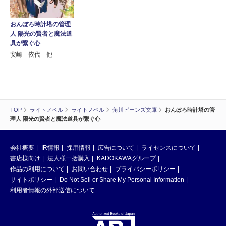
おんぼろ時計塔の管理
人 陽光の賢者と魔法道
具が繋ぐ心
安崎 依代 他
TOP
ライトノベル
ライトノベル
角川ビーンズ文庫
おんぼろ時計塔の管
理人 陽光の賢者と魔法道具が繋ぐ心
会社概要
IR情報
採用情報
広告について
ライセンスについて
書店様向け
法人様一括購入
KADOKAWAグループ
作品の利用について
お問い合わせ
プライバシーポリシー
サイトポリシー
Do Not Sell or Share My Personal Information
利用者情報の外部送信について