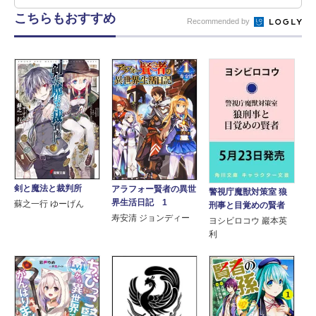
こちらもおすすめ
Recommended by
剣と魔法と裁判所
アラフォー賢者の異世
警視庁魔獣対策室 狼
界生活日記 1
蘇之一行 ゆーげん
刑事と目覚めの賢者
寿安清 ジョンディー
ヨシビロコウ 巖本英
利