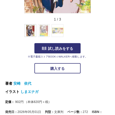
1
/
3
試し読みをする
※電子書籍ストアBOOK☆WALKERへ移動します。
購入する
著者
安崎 依代
イラスト
しまエナガ
定価：
902
円
（本体
820
円＋税）
発売日：
2026年05月01日
判型：
文庫判
ページ数：
272
ISBN：