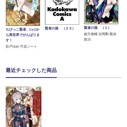
賢者の孫 （１）
賢者の孫 （２３）
ちびっこ賢者、Lv.1か
緒方俊輔 吉岡剛 菊池
ら異世界でがんばりま
政治
す！
彩戸ゆめ 竹花ノート
最近チェックした商品