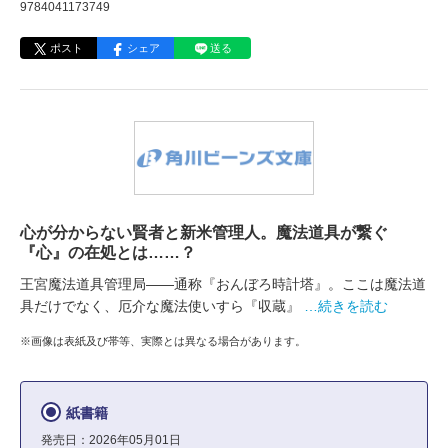
9784041173749
ポスト
シェア
送る
心が分からない賢者と新米管理人。魔法道具が繋ぐ
『心』の在処とは……？
王宮魔法道具管理局――通称『おんぼろ時計塔』。ここは魔法道
具だけでなく、厄介な魔法使いすら『収蔵』
…続きを読む
※画像は表紙及び帯等、実際とは異なる場合があります。
紙書籍
発売日：2026年05月01日