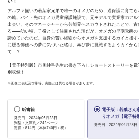
い！
アルファ揃いの若葉家兄弟で唯一のオメガのため、過保護に育てら
の瑤。バイト先のオメガ児童保護施設で、元モデルで実業家のアル
出会い、そのマネージャーから芸能界へスカウトされたことで、古
る――幼い頃、子役として注目された瑤だが、オメガの早期覚醒の
諦めていたのだ。自身の苦い経験からオメガを支援するカイと接す
に燻る俳優への夢に気づいた瑤は、再び夢に挑戦するようカイから
て…？
【電子特別版】市川紗弓先生の書き下ろしショートストーリーを電
別収録！
※画像は表紙及び帯等、実際とは異なる場合があります。
紙書籍
電子版：若葉さん
りオメガ【電子特
発売日：2024年06月28日
判型：文庫判／242ページ
発売日：2024年06月28日
定価：814円（本体740円＋税）