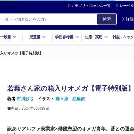
カテゴリ・ジャンル一覧
レーベル
検索
詳細
一般書
児童書
学習参考書
生活
実用
雑誌
ムック
・
・
入りオメガ【電子特別版】
若葉さん家の箱入りオメガ【電子特別版
著者
市川紗弓
イラスト
麻々原 絵里依
発売日：
2024年06月28日
訳ありアルファ実業家×俳優志望のオメガ青年。番との運