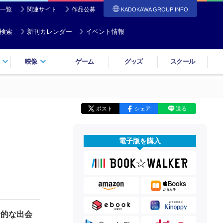
一覧
関連サイト
作品公募
KADOKAWA GROUP INFO
検索
新刊カレンダー
イベント情報
映像
ゲーム
グッズ
スクール
ポスト
シェア
送る
電子版を購入
】
命的な出会