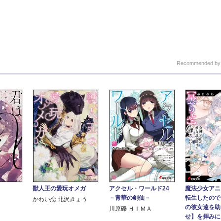
Recommended b
獣人王の愛玩オメガ
アクセル・ワールド24
魔法少女アニ
－青華の剣仙－
転生したので
かわい恋 北沢きょう
の彼女達を助
川原礫 ＨＩＭＡ
せ】を拝みにい