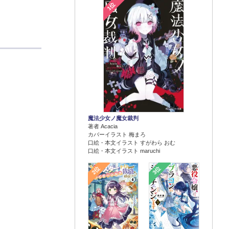
1位
魔法少女ノ魔女裁判
著者 Acacia
カバーイラスト 梅まろ
口絵・本文イラスト すがわら おむ
口絵・本文イラスト maruchi
2位
3位