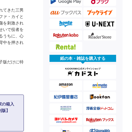
れてきた三男
ファ・カイと
傷を刺激され
せいで役者を
るうちに、心
背中を押され
紙の本・雑誌を購入する
子版だけに特
家の箱入
別版】