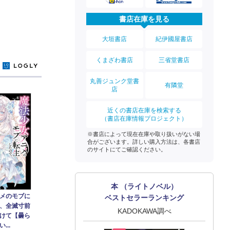
書店在庫を見る
大垣書店
紀伊國屋書店
くまざわ書店
三省堂書店
y
丸善ジュンク堂書
有隣堂
店
近くの書店在庫を検索する
（書店在庫情報プロジェクト）
※書店によって現在在庫や取り扱いがない場
合がございます。詳しい購入方法は、各書店
のサイトにてご確認ください。
本 （ライトノベル）
メのモブに
ベストセラーランキング
、全滅寸前
KADOKAWA調べ
けて【曇ら
...