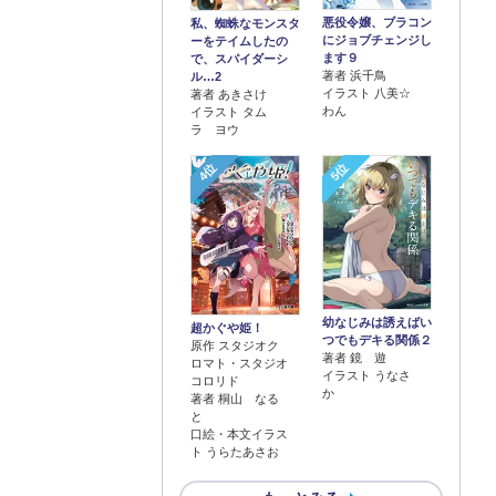
悪役令嬢、ブラコン
私、蜘蛛なモンスタ
にジョブチェンジし
ーをテイムしたの
ます９
で、スパイダーシ
著者 浜千鳥
ル…2
イラスト 八美☆
著者 あきさけ
わん
イラスト タム
ラ ヨウ
4位
5位
幼なじみは誘えばい
超かぐや姫！
つでもデキる関係２
原作 スタジオク
著者 鏡 遊
ロマト・スタジオ
イラスト うなさ
コロリド
か
著者 桐山 なる
と
口絵・本文イラス
ト うらたあさお