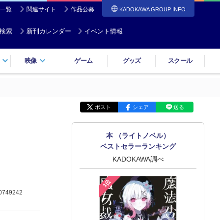
一覧
関連サイト
作品公募
KADOKAWA GROUP INFO
検索
新刊カレンダー
イベント情報
映像
ゲーム
グッズ
スクール
ポスト
シェア
送る
本 （ライトノベル）
ベストセラーランキング
KADOKAWA調べ
1位
0749242