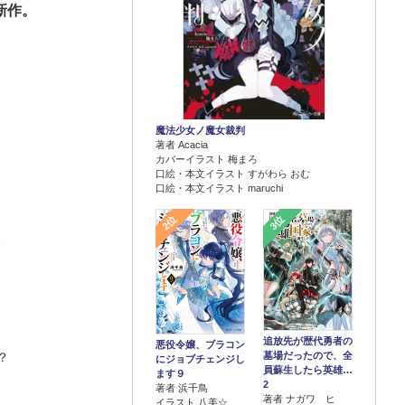
新作。
魔法少女ノ魔女裁判
著者 Acacia
カバーイラスト 梅まろ
口絵・本文イラスト すがわら おむ
口絵・本文イラスト maruchi
2位
3位
、
追放先が歴代勇者の
悪役令嬢、ブラコン
！？
墓場だったので、全
にジョブチェンジし
員蘇生したら英雄…
ます９
2
著者 浜千鳥
著者 ナガワ ヒ
イラスト 八美☆