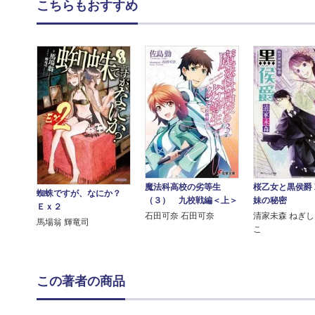
こちらもおすすめ
桜乙女と黒侯爵
魔法科高校の劣等生
蜘蛛ですが、なにか？
妹の秘密
（３） 九校戦編＜上＞
Ｅｘ２
清家未森 ねぎ
石田可奈 石田可奈
馬場翁 輝竜司
こ
この著者の商品