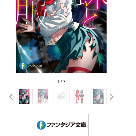
1
/
7