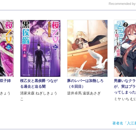
Recommended b
 双子姉
桜乙女と黒侯爵 つなが
豚のレバーは加熱しろ
男嫌いなクラ
る過去と迫る闇
（６回目）
が、実はブラ
ってしまった
しきょう
清家未森 ねぎしきょう
逆井卓馬 遠坂あさぎ
こ
ミヤ いち む
著者名「入江