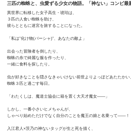
三匹の蜘蛛と、虫愛ずる少女の物語。「神ない」コンビ最
異世界に転移した女子高生・琥珀は、
３匹の人食い蜘蛛を助け、
彼らとともに迷宮を旅することになった。
「私は”化け物(バーシャ)”、あなたの敵よ」
出会った冒険者を倒したり、
蜘蛛の糸で綺麗な服を作ったり、
一緒に食料を探したり。
虫が好きなことを隠さなきゃいけない前世よりよっぽどあたたかい
蜘蛛３匹と過ごす毎日。
「わたくしは、魔道士協会に籍を置く大天才魔女――」
しかし、一番小さいヒメちゃんが、
しゃべり始めただけでなく自分のことを魔王の娘と名乗って――
入江君人×茨乃の神ないタッグが生と死を描く、