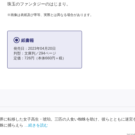
珠玉のファンタジーのはじまり。
※画像は表紙及び帯等、実際とは異なる場合があります。
紙書籍
発売日：2023年04月20日
判型：文庫判／294ページ
定価：726円（本体660円＋税）
界に転移した女子高生・琥珀。三匹の人食い蜘蛛を助け、彼らとともに迷宮
蛛に捕らえら
…続きを読む
202