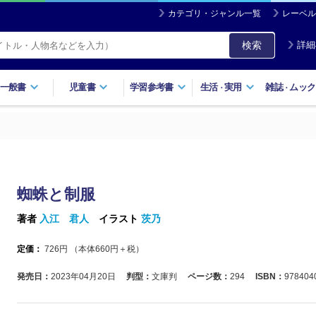
カテゴリ・ジャンル一覧
レーベル
検索
詳細
一般書
児童書
学習参考書
生活
実用
雑誌
ムック
・
・
蜘蛛と制服
著者
入江 君人
イラスト
茨乃
定価：
726
円 （本体
660
円＋税）
発売日：
2023年04月20日
判型：
文庫判
ページ数：
294
ISBN：
978404