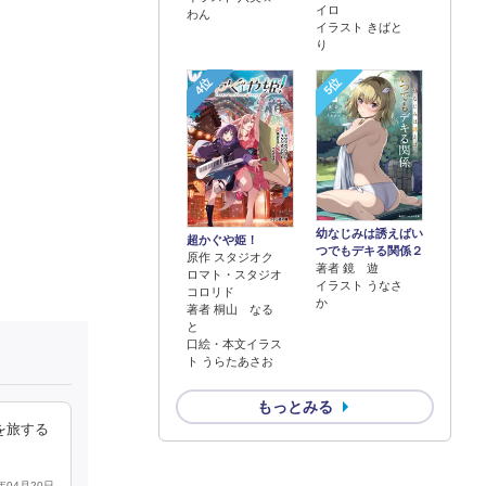
イロ
わん
イラスト きばと
り
4位
5位
幼なじみは誘えばい
超かぐや姫！
つでもデキる関係２
原作 スタジオク
著者 鏡 遊
ロマト・スタジオ
イラスト うなさ
コロリド
か
著者 桐山 なる
と
口絵・本文イラス
ト うらたあさお
もっとみる
を旅する
3年04月20日