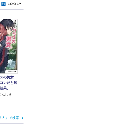
y
スの美女
コンだと知
結果。
にんしき
君人」で検索