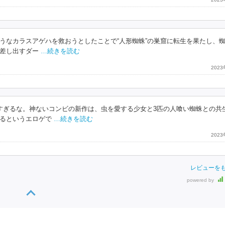
うなカラスアゲハを救おうとしたことで“人形蜘蛛”の巣窟に転生を果たし、
差し出すダー
…続きを読む
202
すぎるな。神ないコンビの新作は、虫を愛する少女と3匹の人喰い蜘蛛との共
るというエロゲで
…続きを読む
202
レビューを
powered by