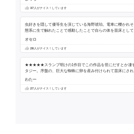
37
人がナイス！しています
虫好きを隠して優等生を演じている海野琥珀。電車に轢かれそ
態系に生で触れたことで感動したことで自らの体を苗床として
オセロ
28
人がナイス！しています
★★★★★スランプ明けの1作目でこの作品を世にだすとか凄
タジー。序盤の、巨大な蜘蛛に卵を産み付けられて苗床にされ
わたー
27
人がナイス！しています