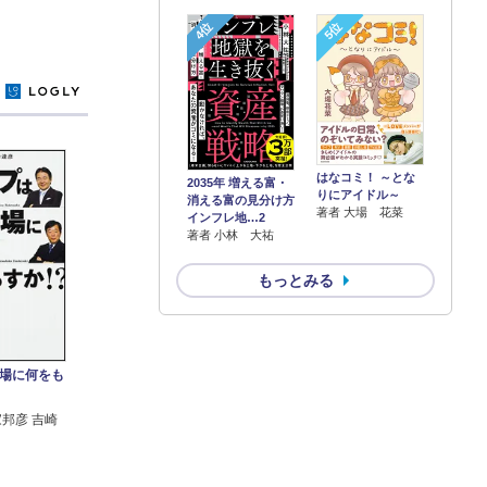
4位
5位
y
はなコミ！ ～とな
2035年 増える富・
りにアイドル～
消える富の見分け方
著者 大場 花菜
インフレ地…2
著者 小林 大祐
もっとみる
場に何をも
家邦彦 吉崎