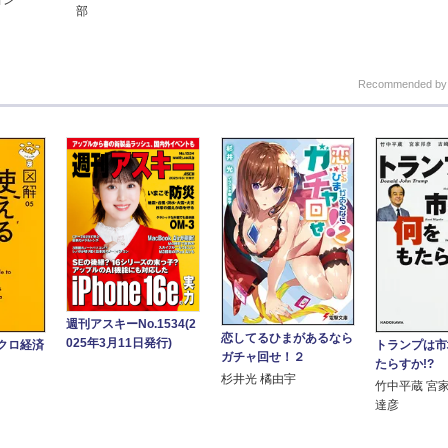
部
Recommended b
週刊アスキーNo.1534(2
恋してるひまがあるなら
025年3月11日発行)
トランプは市
クロ経済
ガチャ回せ！２
たらすか!?
杉井光 橘由宇
竹中平蔵 宮
達彦