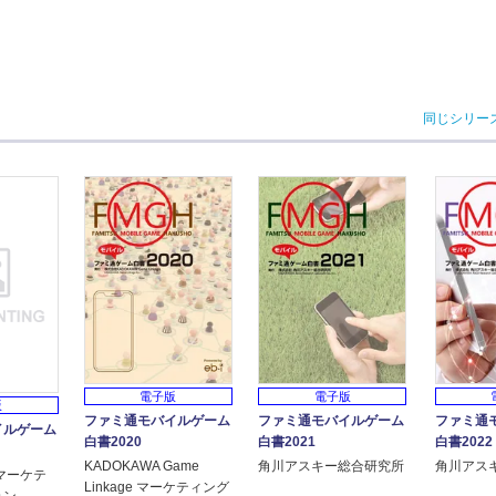
同じシリー
電子版
電子版
版
ファミ通モバイルゲーム
ファミ通モバイルゲーム
ファミ通
イルゲーム
白書2020
白書2021
白書2022
KADOKAWA Game
角川アスキー総合研究所
角川アス
マーケテ
Linkage マーケティング
ョン