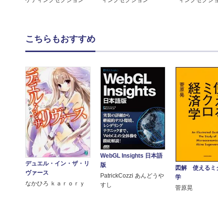
こちらもおすすめ
WebGL Insights 日本語
デュエル・イン・ザ・リ
版
図解 使えるミ
ヴァース
PatrickCozzi あんどうや
学
なかひろ ｋａｒｏｒｙ
すし
菅原晃