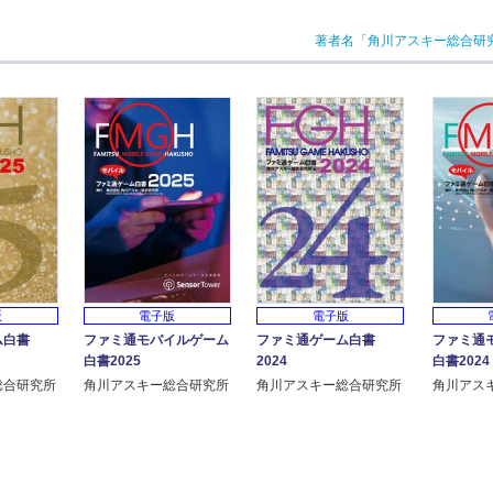
著者名「角川アスキー総合研
版
電子版
電子版
ム白書
ファミ通モバイルゲーム
ファミ通ゲーム白書
ファミ通
白書2025
2024
白書2024
総合研究所
角川アスキー総合研究所
角川アスキー総合研究所
角川アス