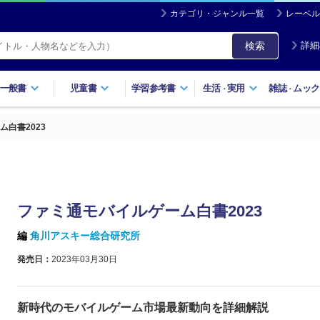
カテゴリ・ジャンル一覧
レーベル
検索
詳細
一般書
児童書
学習参考書
生活
実用
雑誌
ムック
・
・
白書2023
ファミ通モバイルゲーム白書2023
編
角川アスキー総合研究所
発売日：
2023年03月30日
新時代のモバイルゲーム市場最新動向を詳細解説