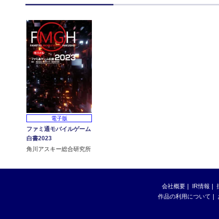
電子版
ファミ通モバイルゲーム
白書2023
角川アスキー総合研究所
会社概要
IR情報
作品の利用について