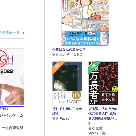
ズの作品一覧
今夜はなんの魚かな？
著者 たかぎ なおこ
2位
3位
それでも光に手を伸
ずる賢い人のための
電子版
ばす
億万長者入門 成功
モバイルゲーム
著者 Payao
者の9割は性格が…
2
キー総合研究所
著者 佐野
Mykey 義仁