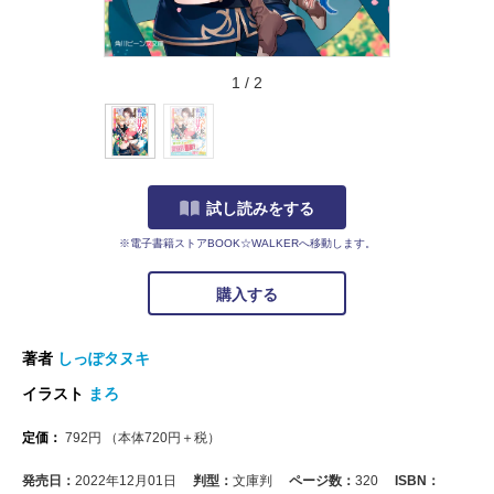
1
/
2
試し読みをする
※電子書籍ストアBOOK☆WALKERへ移動します。
購入する
著者
しっぽタヌキ
イラスト
まろ
定価：
792
円
（本体
720
円＋税）
発売日：
2022年12月01日
判型：
文庫判
ページ数：
320
ISBN：