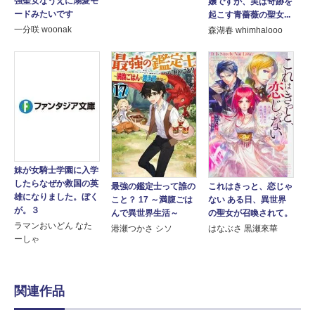
強聖女なうえに溺愛モ
嬢ですが、実は奇跡を
ードみたいです
起こす青薔薇の聖女...
一分咲 woonak
森湖春 whimhalooo
妹が女騎士学園に入学
したらなぜか救国の英
最強の鑑定士って誰の
これはきっと、恋じゃ
雄になりました。ぼく
こと？ 17 ～満腹ごは
ない ある日、異世界
が。３
んで異世界生活～
の聖女が召喚されて。
ラマンおいどん なた
港瀬つかさ シソ
はなぶさ 黒瀬來華
ーしゃ
関連作品