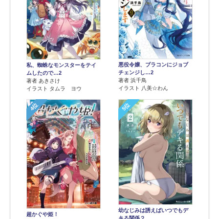
悪役令嬢、ブラコンにジョブ
私、蜘蛛なモンスターをテイ
チェンジし…2
ムしたので…2
著者 浜千鳥
著者 あきさけ
イラスト 八美☆わん
イラスト タムラ ヨウ
4位
5位
幼なじみは誘えばいつでもデ
超かぐや姫！
キる関係２