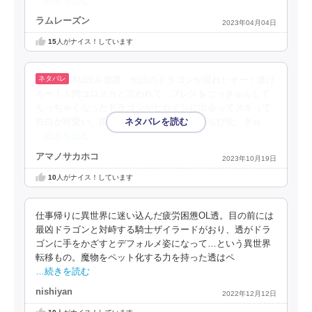
…続きを読む
ラムレーズン
2023年04月04日
15
人がナイス！しています
KU読み放題。伝説のドラゴンが現れたぞー！逃げ
ろー！人間コロスカと言われて...ブレスをごっきゅんして
ちっちゃくなったドラゴンがヒロインに出会ってスキって
告白が可愛い。国を滅ぼす伝説級の魔物がちび化、きゅ
…続きを読む
アマノサカホコ
2023年10月19日
10
人がナイス！しています
仕事帰りに異世界に迷い込んだ疲労困憊OL透。目の前には
最凶ドラゴンと対峙する騎士ザイラードがおり、透がドラ
ゴンに手をかざすとデフォルメ姿になって…という異世界
転移もの。魔物をペット化する力を持った透はペ
…続きを読む
nishiyan
2022年12月12日