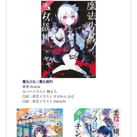
1位
魔法少女ノ魔女裁判
著者 Acacia
カバーイラスト 梅まろ
口絵・本文イラスト すがわら おむ
口絵・本文イラスト maruchi
2位
3位