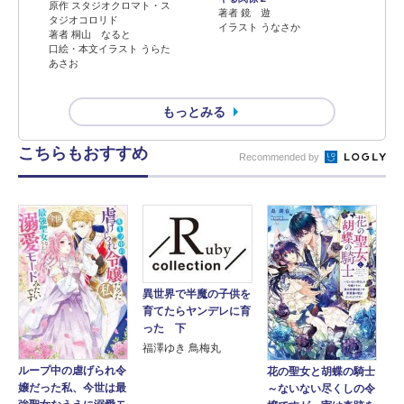
原作 スタジオクロマト・ス
著者 鏡 遊
タジオコロリド
イラスト うなさか
著者 桐山 なると
口絵・本文イラスト うらた
あさお
もっとみる
こちらもおすすめ
Recommended by
異世界で半魔の子供を
育てたらヤンデレに育
った 下
福澤ゆき 鳥梅丸
ループ中の虐げられ令
花の聖女と胡蝶の騎士
嬢だった私、今世は最
～ないない尽くしの令