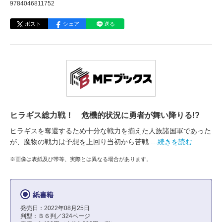
9784046811752
ポスト
シェア
送る
ヒラギス総力戦！ 危機的状況に勇者が舞い降りる!?
ヒラギスを奪還するため十分な戦力を揃えた人族諸国軍であった
が、魔物の戦力は予想を上回り当初から苦戦
…続きを読む
※画像は表紙及び帯等、実際とは異なる場合があります。
紙書籍
発売日：2022年08月25日
判型：Ｂ６判／324ページ