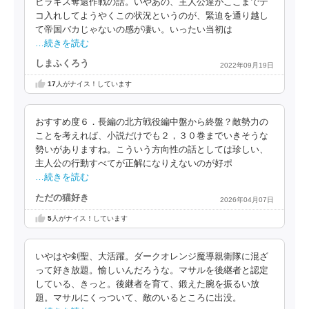
ヒラギス奪還作戦の話。いやあの、主人公達がここまでテ
コ入れしてようやくこの状況というのが、緊迫を通り越し
て帝国バカじゃないの感が凄い。いったい当初は
…続きを読む
しまふくろう
2022年09月19日
17
人がナイス！しています
おすすめ度６．長編の北方戦役編中盤から終盤？敵勢力の
ことを考えれば、小説だけでも２，３０巻までいきそうな
勢いがありますね。こういう方向性の話としては珍しい、
主人公の行動すべてが正解になりえないのが好ポ
…続きを読む
ただの猫好き
2026年04月07日
5
人がナイス！しています
いやはや剣聖、大活躍。ダークオレンジ魔導親衛隊に混ざ
って好き放題。愉しいんだろうな。マサルを後継者と認定
している、きっと。後継者を育て、鍛えた腕を振るい放
題。マサルにくっついて、敵のいるところに出没。