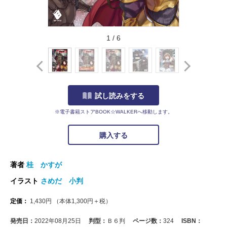
1
/
6
試し読みをする
※電子書籍ストアBOOK☆WALKERへ移動します。
購入する
著者
桂 かすが
イラスト
さめだ 小判
定価：
1,430
円
（本体
1,300
円＋税）
発売日：
2022年08月25日
判型：
Ｂ６判
ページ数：
324
ISBN：