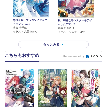
悪役令嬢、ブラコンにジョブ
私、蜘蛛なモンスターをテイ
チェンジし…2
ムしたので…2
著者 浜千鳥
著者 あきさけ
イラスト 八美☆わん
イラスト タムラ ヨウ
もっとみる
こちらもおすすめ
Recommended by