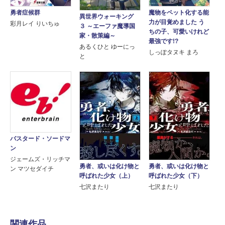
勇者症候群
魔物をペット化する能
異世界ウォーキング
力が目覚めました う
彩月レイ りいちゅ
３ ～エーファ魔導国
ちの子、可愛いけれど
家・散策編～
最強です!?
あるくひと ゆーにっ
しっぽタヌキ まろ
と
バスタード・ソードマ
ン
ジェームズ・リッチマ
勇者、或いは化け物と
勇者、或いは化け物と
ン マツセダイチ
呼ばれた少女（上）
呼ばれた少女（下）
七沢またり
七沢またり
関連作品