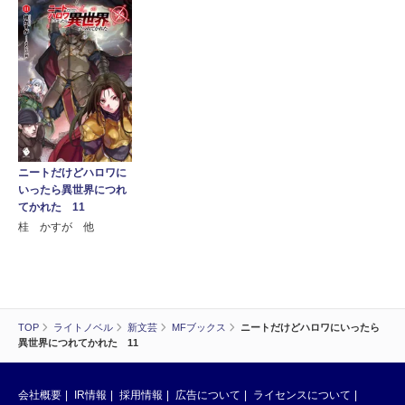
ニートだけどハロワに
いったら異世界につれ
てかれた 11
桂 かすが 他
TOP
ライトノベル
新文芸
MFブックス
ニートだけどハロワにいったら
異世界につれてかれた 11
会社概要
IR情報
採用情報
広告について
ライセンスについて