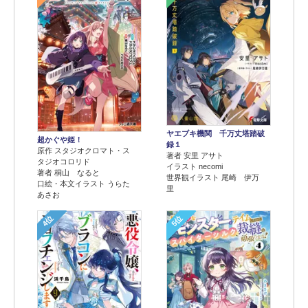
ヤエブキ機関 千万丈塔踏破
超かぐや姫！
録１
原作 スタジオクロマト・ス
著者 安里 アサト
タジオコロリド
イラスト necomi
著者 桐山 なると
世界観イラスト 尾崎 伊万
口絵・本文イラスト うらた
里
あさお
4位
5位