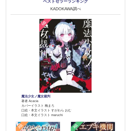
ベストセラーランキング
KADOKAWA調べ
1位
魔法少女ノ魔女裁判
著者 Acacia
カバーイラスト 梅まろ
口絵・本文イラスト すがわら おむ
口絵・本文イラスト maruchi
2位
3位