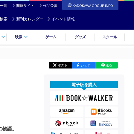
一覧
関連サイト
作品公募
KADOKAWA GROUP INFO
検索
新刊カレンダー
イベント情報
映像
ゲーム
グッズ
スクール
ポスト
シェア
送る
電子版を購入
の物語。