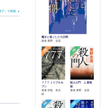
夏子」で検索
魔女と過ごした七日間
著者 東野 圭吾
2位
3位
７７７ トリプルセ
殺人の門 上 新装
ブン
版
著者 伊坂 幸太
著者 東野 圭吾
郎
4位
5位