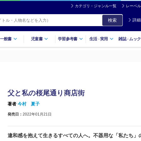
カテゴリ・ジャンル一覧
レーベル
検索
詳細
一般書
児童書
学習参考書
生活
実用
雑誌
ムック
・
・
父と私の桜尾通り商店街
著者
今村 夏子
発売日：
2022年01月21日
違和感を抱えて生きるすべての人へ。不器用な「私たち」