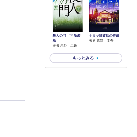
殺人の門 下 新装
ナミヤ雑貨店の奇蹟
版
著者 東野 圭吾
著者 東野 圭吾
もっとみる