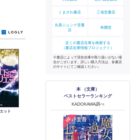
くまざわ書店
三省堂書店
丸善ジュンク堂書
有隣堂
店
y
近くの書店在庫を検索する
（書店在庫情報プロジェクト）
※書店によって現在在庫や取り扱いがない場
合がございます。詳しい購入方法は、各書店
のサイトにてご確認ください。
本 （文庫）
ベストセラーランキング
KADOKAWA調べ
エット
1位