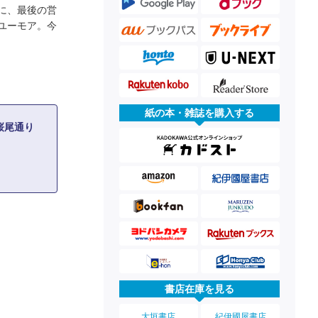
に、最後の営
ユーモア。今
紙の本・雑誌を購入する
桜尾通り
書店在庫を見る
大垣書店
紀伊國屋書店