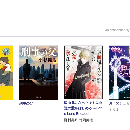
Recommended b
吸血鬼になったキミは永
月下のジュリ
刑事の父
遠の愛をはじめる ～Lon
まりあ
g Long Engage
野村美月 竹岡美穂