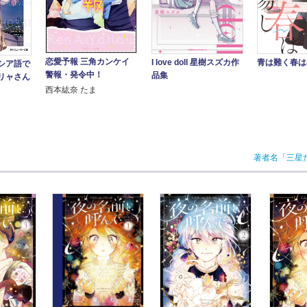
恋愛予報 三角カンケイ
I love doll 星樹スズカ作
青は難く春は
シア語で
警報・発令中！
品集
リャさん
西本紘奈 たま
著者名「三星