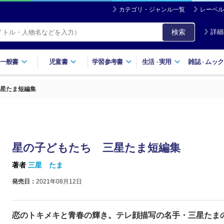
カテゴリ・ジャンル一覧
レーベル
検索
詳細
一般書
児童書
学習参考書
生活
実用
雑誌
ムック
・
・
星たま短編集
星の子どもたち 三星たま短編集
著者
三星 たま
発売日：
2021年08月12日
恋のトキメキと青春の輝き。テレ顔描写の名手・三星たま