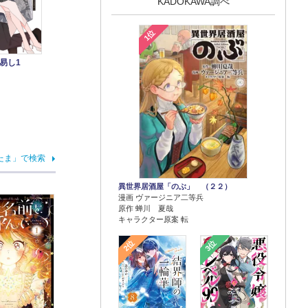
KADOKAWA調べ
1位
易し1
たま」で検索
異世界居酒屋「のぶ」 （２２）
漫画 ヴァージニア二等兵
原作 蝉川 夏哉
キャラクター原案 転
2位
3位