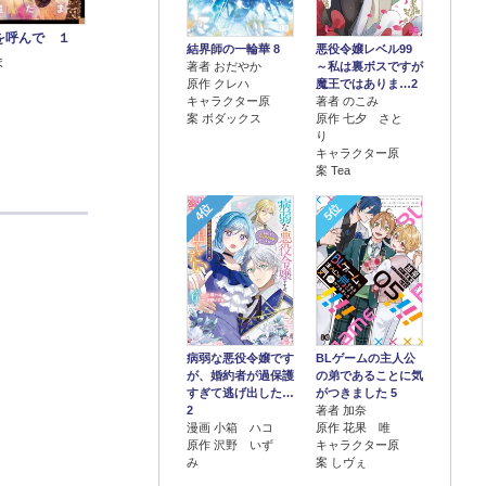
を呼んで １
結界師の一輪華 8
悪役令嬢レベル99
ま
著者 おだやか
～私は裏ボスですが
原作 クレハ
魔王ではありま…2
キャラクター原
著者 のこみ
案 ボダックス
原作 七夕 さと
り
キャラクター原
案 Tea
4位
5位
病弱な悪役令嬢です
BLゲームの主人公
が、婚約者が過保護
の弟であることに気
すぎて逃げ出した…
がつきました 5
2
著者 加奈
漫画 小箱 ハコ
原作 花果 唯
原作 沢野 いず
キャラクター原
み
案 しヴぇ