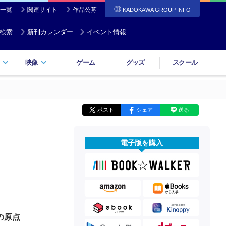
一覧
関連サイト
作品公募
KADOKAWA GROUP INFO
検索
新刊カレンダー
イベント情報
映像
ゲーム
グッズ
スクール
ポスト
シェア
送る
電子版を購入
の原点