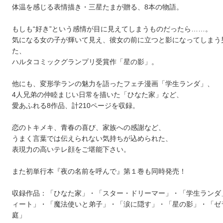
体温を感じる表情描き・三星たまが贈る、8本の物語。
もしも“好き”という感情が目に見えてしまうものだったら……。
気になる女の子が輝いて見え、彼女の前に立つと影になってしまう
た、
ハルタコミックグランプリ受賞作「星の影」。
他にも、変形学ランの魅力を語ったフェチ漫画「学生ランダ」、
4人兄弟の仲睦まじい日常を描いた「ひなた家」など、
愛あふれる8作品、計210ページを収録。
恋のトキメキ、青春の喜び、家族への感謝など、
うまく言葉では伝えられない気持ちが込められた、
表現力の高いテレ顔をご堪能下さい。
また初単行本『夜の名前を呼んで』第１巻も同時発売！
収録作品：「ひなた家」・「スター・ドリーマー」・「学生ランダ
ィート」・「魔法使いと弟子」・「涙に隠す」・「星の影」・「ゼ
庭」