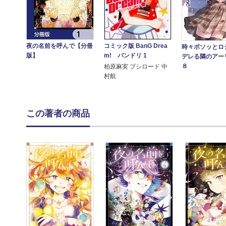
コミック版 BanG Drea
夜の名前を呼んで【分冊
時々ボソッとロ
m! バンドリ 1
版】
デレる隣のアー
８
柏原麻実 ブシロード 中
村航
この著者の商品