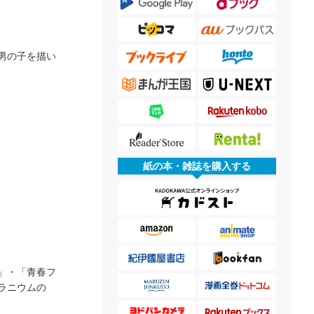
男の子を描い
紙の本・雑誌を購入する
」・「青春フ
ラニウムの