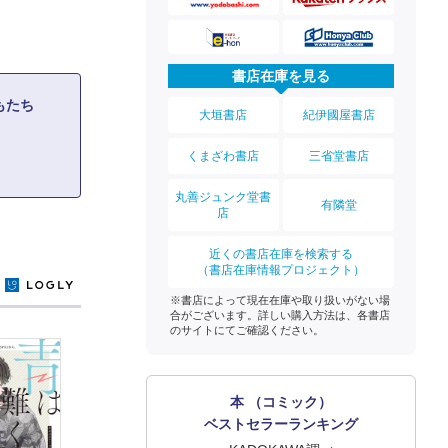
書店在庫を見る
どもたち
大垣書店
紀伊國屋書店
くまざわ書店
三省堂書店
丸善ジュンク堂書
有隣堂
店
近くの書店在庫を検索する
（書店在庫情報プロジェクト）
y
※書店によって現在在庫や取り扱いがない場
合がございます。詳しい購入方法は、各書店
のサイトにてご確認ください。
本 （コミック）
ベストセラーランキング