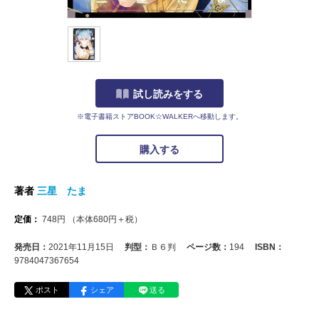
試し読みをする
※電子書籍ストアBOOK☆WALKERへ移動します。
購入する
著者
三星 たま
定価：
748
円
（本体
680
円＋税）
発売日：
2021年11月15日
判型：
Ｂ６判
ページ数：
194
ISBN：
9784047367654
ポスト
シェア
送る