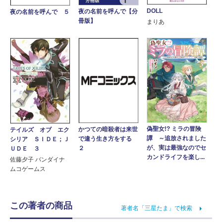
DOLL
夜の名前を呼んで【分
夜の名前を呼んで ５
冊版】
まりあ
偽聖女!? ミラの冒険
かつての暗殺者は来世
テイルズ オブ エク
譚 ～追放されました
で違う生き方をする
シリア ＳＩＤＥ；Ｊ
が、実は最強なのでセ
２
ＵＤＥ ３
カンドライフを楽し...
佐藤夕子 バンダイナ
ムコゲームス
この著者の商品
著者名「三星たま」で検索