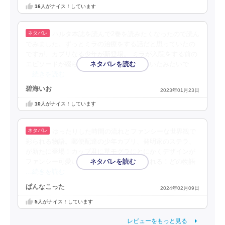
16
人がナイス！しています
ハルタ本誌を読んで2巻を読みたくなったので読ん
でみました。ずっとミラの治療をする話だと思っていたの
ですが、カプリなる少年が新登場。 ミラが入院をする前の
エピソードが綴られてますが、忌み嫌われいたみたいで
…続きを読む
碧海いお
2023年01月23日
10
人がナイス！しています
ゆったりした時間の流れとファンシーな世界観で
彩られる物語。郵便配達の少年カプリ、発明家のステラ、
が新たに登場！カップ君に草モグラにとにかくデザインが
ファンシー可愛い！！空レヨンがロマン溢れる！どの物語
…続きを読む
ぱんなこった
2024年02月09日
5
人がナイス！しています
レビューをもっと見る