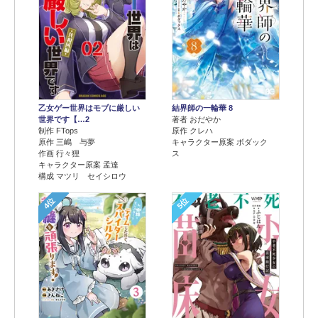
乙女ゲー世界はモブに厳しい
結界師の一輪華 8
世界です【…2
著者 おだやか
制作 FTops
原作 クレハ
原作 三嶋 与夢
キャラクター原案 ボダック
作画 行々狸
ス
キャラクター原案 孟達
構成 マツリ セイシロウ
4位
5位