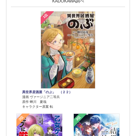
KADOKAWA調べ
1位
異世界居酒屋「のぶ」 （２２）
漫画 ヴァージニア二等兵
原作 蝉川 夏哉
キャラクター原案 転
2位
3位