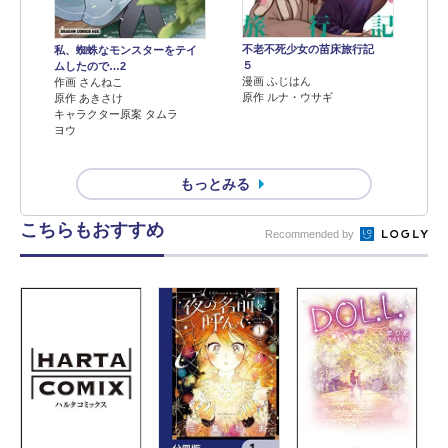
不老不死少女の苗床旅行記
私、蜘蛛なモンスターをテイ
５
ムしたので…2
漫画 ふじはん
作画 さんねこ
原作 ルナ・ウサギ
原作 あきさけ
キャラクター原案 タムラ
ヨウ
もっとみる
こちらもおすすめ
Recommended by