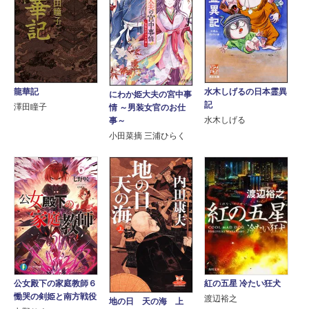
水木しげるの日本霊異
龍華記
にわか姫大夫の宮中事
記
澤田瞳子
情 ～男装女官のお仕
水木しげる
事～
小田菜摘 三浦ひらく
公女殿下の家庭教師６
紅の五星 冷たい狂犬
慟哭の剣姫と南方戦役
渡辺裕之
地の日 天の海 上