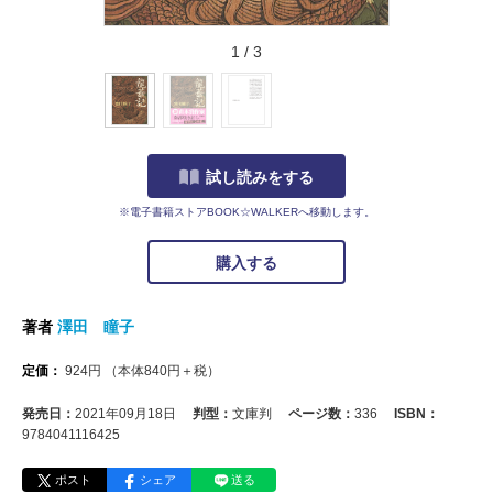
1
/
3
試し読みをする
※電子書籍ストアBOOK☆WALKERへ移動します。
購入する
著者
澤田 瞳子
定価：
924
円
（本体
840
円＋税）
発売日：
2021年09月18日
判型：
文庫判
ページ数：
336
ISBN：
9784041116425
ポスト
シェア
送る