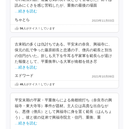
読みにくさを感じ苦戦したが、重衡の最後の場面
…続きを読む
ちゃとら
2023年11月03日
56
人がナイス！しています
古来戦の多くは仇討ちである。平安末の奈良、興福寺に、
保元の乱で争った藤原頼長と忠通の子、僧兵の範長と別当
の信円がいた。折しも天下を牛耳る平家軍を範長らが退け
た報復として、平重衡率いる大軍が南都を焼き尽
…続きを読む
エドワード
2021年10月09日
46
人がナイス！しています
平安末期の平家・平重衡らによる南都焼打ち（奈良市の興
福寺・東大寺等）事件が題材。主人公は高貴な出自なが
ら、悪僧（僧兵）として興福寺に身を置く範長（はんちょ
う）。彼と彼の従弟で興福寺院主・信円、重衡、重
…続きを読む