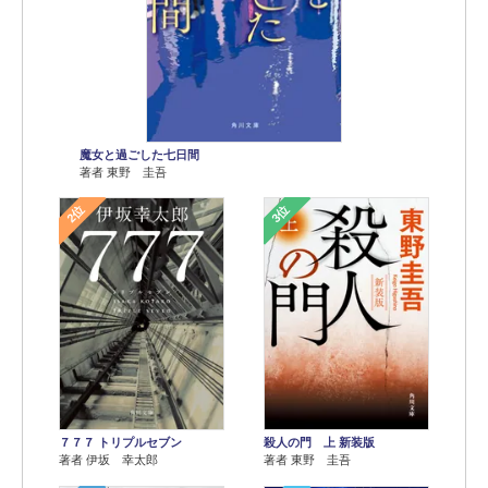
魔女と過ごした七日間
著者 東野 圭吾
2位
3位
７７７ トリプルセブン
殺人の門 上 新装版
著者 伊坂 幸太郎
著者 東野 圭吾