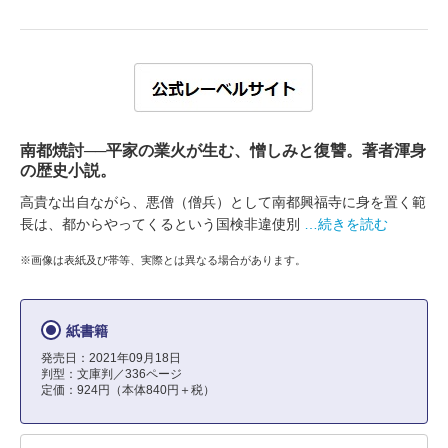
南都焼討──平家の業火が生む、憎しみと復讐。著者渾身
の歴史小説。
高貴な出自ながら、悪僧（僧兵）として南都興福寺に身を置く範
長は、都からやってくるという国検非違使別
…続きを読む
※画像は表紙及び帯等、実際とは異なる場合があります。
紙書籍
発売日：2021年09月18日
判型：文庫判／336ページ
定価：924円（本体840円＋税）