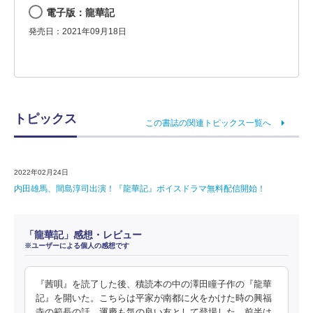
電子版：龍華記
発売日：2021年09月18日
トピックス
この書誌の関連トピックス一覧へ
2022年02月24日
内田雄馬、間島淳司出演！『龍華記』ボイスドラマ無料配信開始！
「龍華記」感想・レビュー
※ユーザーによる個人の感想です
『茜唄』を読了した後、積読本の中の澤田瞳子作の『龍華
記』を開いた。こちらは平家が南都に火をかけた時の興福
寺の範長の話、運慶も気の良い友として登場した。前半は