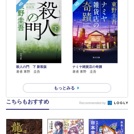
4位
5位
殺人の門 下 新装版
ナミヤ雑貨店の奇蹟
著者 東野 圭吾
著者 東野 圭吾
もっとみる
こちらもおすすめ
Recommended by