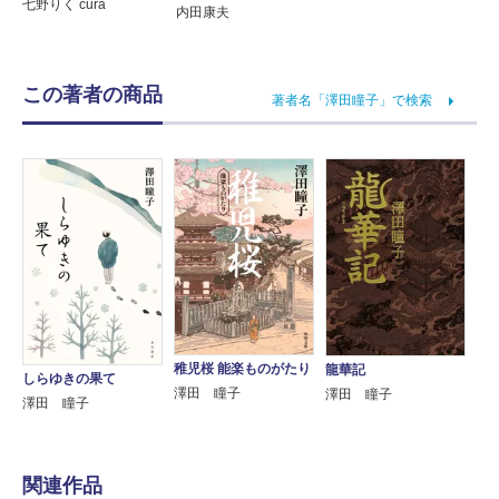
七野りく cura
内田康夫
この著者の商品
著者名「澤田瞳子」で検索
稚児桜 能楽ものがたり
龍華記
しらゆきの果て
澤田 瞳子
澤田 瞳子
澤田 瞳子
関連作品