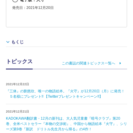
発売日：2021年12月20日
もくじ
トピックス
この書誌の関連トピックス一覧へ
2021年12月22日
『三体』の劉慈欣、唯一の物語絵本。『火守』が12月20日（月）に発売！
５名様にプレゼント!! 【Twitterプレゼントキャンペーン!!】
2021年12月21日
KADOKAWA翻訳書・12月の新刊は、大人気児童書『暗号クラブ』第20
巻、全米ベストセラー『本物の交渉術』、中国から物語絵本『火守』、シリ
ーズ第9巻『新訳 ドリトル先生月から帰る』の4作！