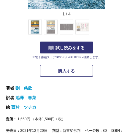
1
/
4
試し読みをする
※電子書籍ストアBOOK☆WALKERへ移動します。
購入する
著者
劉 慈欣
訳者
池澤 春菜
絵
西村 ツチカ
定価：
1,650
円
（本体
1,500
円＋税）
発売日：
2021年12月20日
判型：
新書変形判
ページ数：
80
ISBN：