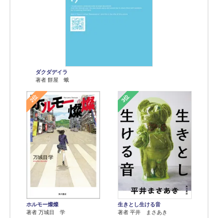
ダクダデイラ
著者 餅屋 蛾
2位
3位
ホルモー燦燦
生きとし生ける音
著者 万城目 学
著者 平井 まさあき