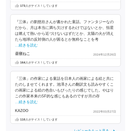
173
人がナイス！しています
『三体』の劉慈欣さんが書かれた童話。ファンタジーなの
だから、月は本当に満ち欠けするわけではないとか、恒星
は燃えて熱いから近づけないはずだとか、太陽の火が消え
たら地球の反対側の人が困るとか無粋なことを考
…続きを読む
昼寝ねこ
2024年12月26日
164
人がナイス！しています
「三体」の作家による童話を日本人の画家による絵と共に
たのしませてくれます。池澤さんの翻訳文も読みやすくこ
の画家による絵の色合いもぴったりの感じでした。やはり
この作家本来のSF的な感じもあるのですが月の存
…続きを読む
KAZOO
2022年03月27日
110
人がナイス！しています
レビューをもっと見る