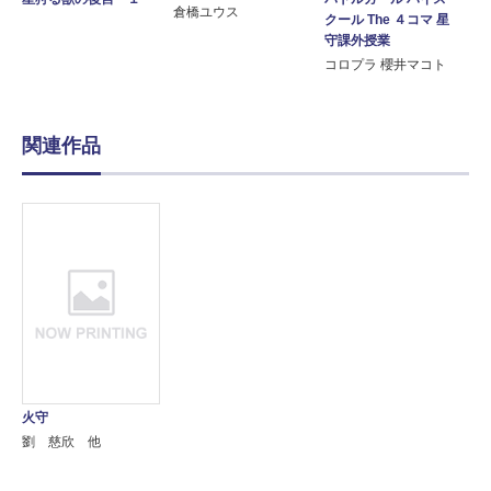
倉橋ユウス
クール The ４コマ 星
守課外授業
コロプラ 櫻井マコト
関連作品
火守
劉 慈欣 他