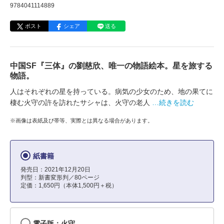
9784041114889
ポスト
シェア
送る
中国SF『三体』の劉慈欣、唯一の物語絵本。星を旅する
物語。
人はそれぞれの星を持っている。病気の少女のため、地の果てに
棲む火守の許を訪れたサシャは、火守の老人
…続きを読む
※画像は表紙及び帯等、実際とは異なる場合があります。
紙書籍
発売日：2021年12月20日
判型：新書変形判／80ページ
定価：1,650円（本体1,500円＋税）
電子版：火守