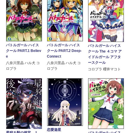
バトルガール ハイス
バトルガール ハイス
バトルガール ハイス
クール PART.1 Believ
クール PART.2 Deep-
クール The ４コマ ア
e
Connect
イドルガール アフタ
ースクール
八奈川景晶 ハル犬 コ
八奈川景晶 ハル犬 コ
ロプラ
ロプラ
コロプラ 櫻井マコト
恋愛遊星
バトルガール ハイス
星狩る獣の後宮 １