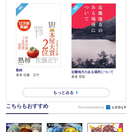
4位
5位
熟柿
近畿地方のある場所について
著者 佐藤 正午
著者 背筋
もっとみる
こちらもおすすめ
Recommended by