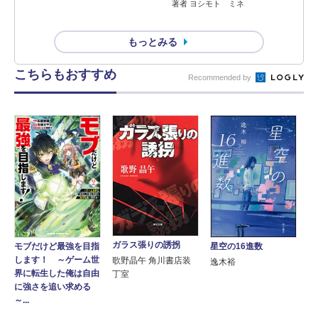
著者 ヨシモト ミネ
もっとみる
こちらもおすすめ
Recommended by
ガラス張りの誘拐
星空の16進数
モブだけど最強を目指
します！ ～ゲーム世
歌野晶午 角川書店装
逸木裕
界に転生した俺は自由
丁室
に強さを追い求める
～...