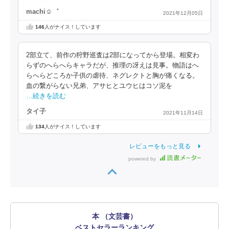
machi☺︎︎゛
2021年12月05日
146
人がナイス！しています
2部立て、前作の狩野巡査は2部になってから登場。相変わ
らずのへらへらキャラだが、推理の冴えは見事。物語はへ
らへらどころか子供の虐待、ネグレクトと胸が痛くなる。
血の繋がらない兄弟、アサヒとユウヒはコソ泥を
…続きを読む
タイ子
2021年11月14日
134
人がナイス！しています
レビューをもっと見る
powered by
本 （文芸書）
ベストセラーランキング