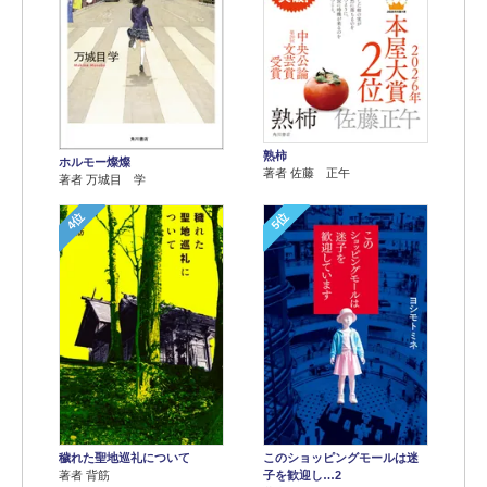
熟柿
ホルモー燦燦
著者 佐藤 正午
著者 万城目 学
4位
5位
穢れた聖地巡礼について
このショッピングモールは迷
著者 背筋
子を歓迎し…2