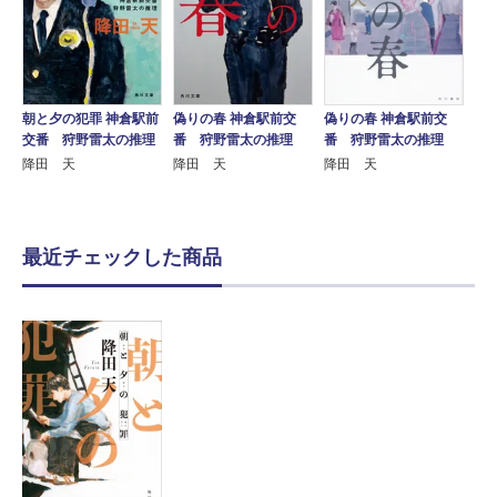
朝と夕の犯罪 神倉駅前
偽りの春 神倉駅前交
偽りの春 神倉駅前交
交番 狩野雷太の推理
番 狩野雷太の推理
番 狩野雷太の推理
降田 天
降田 天
降田 天
最近チェックした商品