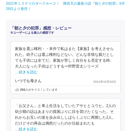
2021年ミステリのダークホース！ 降田天の最新小説『朝と夕の犯罪』9月
29日より発売！
「朝と夕の犯罪」感想・レビュー
※ユーザーによる個人の感想です
家族を選ぶ権利・・本作で私はまた【家族】を考えさせら
れた。幼子には選ぶ権利などない。どんな非情な親だとし
ても子供には全てだ。家族が苦しく自分をも否定する時、
大人になった子供はどうするー狩野雷太シリーズ
…続きを読む
いつでも母さん
2021年10月20日
202
人がナイス！しています
「お父さん」と車上生活をしていたアサヒとユウヒ。2人の
幼少期の話はあまりの貧困ぶりに目を背けたくなった。そ
れからお互いの道を歩み出ししばらくぶりに再開した2人。
だけどその再会は偶然だったのか仕組まれたも
…続きを読む