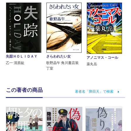
失踪ＨＯＬＩＤＡＹ
さらわれたい女
アノニマス・コール
乙一 清原紘
歌野晶午 角川書店装
薬丸岳
丁室
この著者の商品
著者名「降田天」で検索