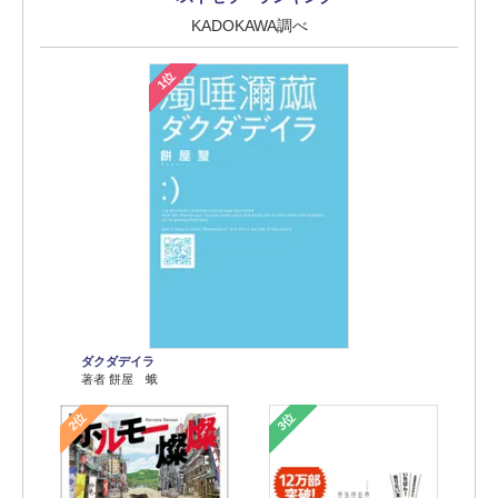
KADOKAWA調べ
1位
ダクダデイラ
著者 餅屋 蛾
2位
3位