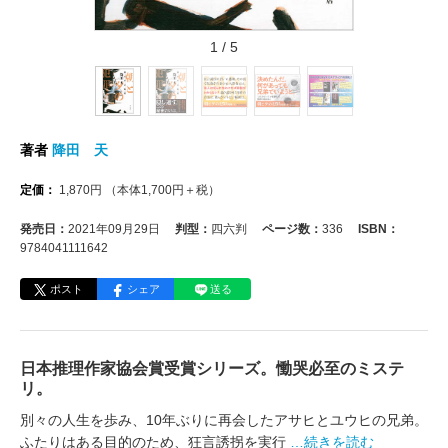
1
/
5
著者
降田 天
定価：
1,870
円
（本体
1,700
円＋税）
発売日：
2021年09月29日
判型：
四六判
ページ数：
336
ISBN：
9784041111642
ポスト
シェア
送る
日本推理作家協会賞受賞シリーズ。慟哭必至のミステ
リ。
別々の人生を歩み、10年ぶりに再会したアサヒとユウヒの兄弟。
ふたりはある目的のため、狂言誘拐を実行
…続きを読む