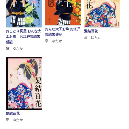
おんな大工お峰 お江戸
おしどり長屋 おんな大
髪結百花
普請繁盛記
工お峰 お江戸普請繁
泉 ゆたか
泉 ゆたか
盛記
泉 ゆたか
髪結百花
泉 ゆたか