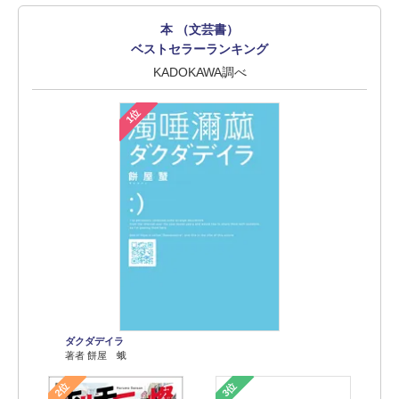
本 （文芸書）
ベストセラーランキング
KADOKAWA調べ
1位
ダクダデイラ
著者 餅屋 蛾
2位
3位