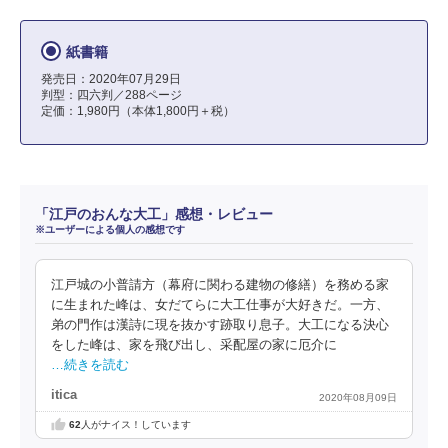
紙書籍
発売日：2020年07月29日
判型：四六判／288ページ
定価：1,980円（本体1,800円＋税）
「江戸のおんな大工」感想・レビュー
※ユーザーによる個人の感想です
江戸城の小普請方（幕府に関わる建物の修繕）を務める家
に生まれた峰は、女だてらに大工仕事が大好きだ。一方、
弟の門作は漢詩に現を抜かす跡取り息子。大工になる決心
をした峰は、家を飛び出し、采配屋の家に厄介に
…続きを読む
itica
2020年08月09日
62
人がナイス！しています