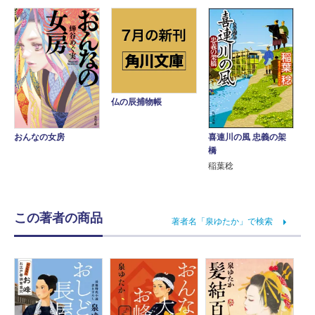
仏の辰捕物帳
喜連川の風 忠義の架
おんなの女房
橋
稲葉稔
この著者の商品
著者名「泉ゆたか」で検索