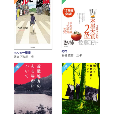
熟柿
ホルモー燦燦
著者 佐藤 正午
著者 万城目 学
4位
5位