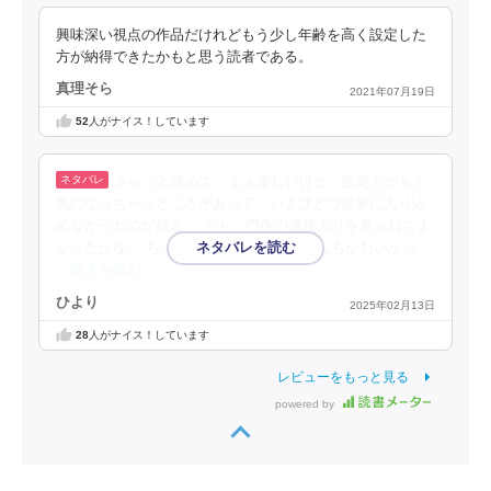
興味深い視点の作品だけれどもう少し年齢を高く設定した
方が納得できたかもと思う読者である。
真理そら
2021年07月19日
52
人がナイス！しています
さらっと読めて、まぁ楽しいけど、設定とかちと
気になっちゃうところがあって、いまひとつ世界に入り込
めなかったのが残念。 でも、門作の成長ぶりを見られてよ
かったかな。 ちょっとおませなお花ちゃんもかわいかっ
…続きを読む
ひより
2025年02月13日
28
人がナイス！しています
レビューをもっと見る
powered by