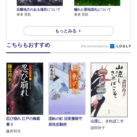
近畿地方のある場所について
穢れた聖地巡礼について
著者 背筋
著者 背筋
もっとみる
こちらもおすすめ
Recommended by
忍び崩れ 江戸の御庭
流転の虹 沼里藩留守
山流し、さればこそ
番３
居役忠勤控
諸田玲子
藤井邦夫