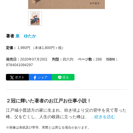
著者
泉 ゆたか
定価：
1,980
円
（本体
1,800
円＋税）
発売日：
2020年07月29日
判型：
四六判
ページ数：
288
ISBN：
9784041094297
ポスト
シェア
送る
２冠に輝いた著者のお江戸お仕事小説！
江戸城小普請方の家に生まれ、幼き頃より父の背中を見て育った
峰。父を亡くし、人生の岐路に立った峰は、
…続きを読む
※画像は表紙及び帯等、実際とは異なる場合があります。