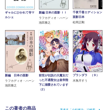
千夜千冊エディション
新編 日本の面影 ＩＩ
ギャルにひかれて寺マ
面影日本
ルシェ
ラフカディオ・ハーン
松岡正剛
池田雅之
プランダラ （９）
前世が伝説の大魔女だ
新編 日本の面影
った不遇聖女は皇帝陛
水無月すう
ラフカディオ・ハーン
下に溺愛されています
池田雅之
（2）
この著者の商品
著者名「小杉健治」で検索