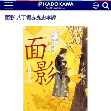
面影 八丁堀赤鬼忠孝譚