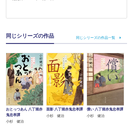
同じシリーズの作品
同じシリーズの作品一覧
おとっつあん 八丁堀赤
面影 八丁堀赤鬼忠孝譚
償い 八丁堀赤鬼忠孝譚
鬼忠孝譚
小杉 健治
小杉 健治
小杉 健治