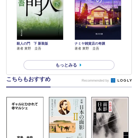
殺人の門 下 新装版
ナミヤ雑貨店の奇蹟
著者 東野 圭吾
著者 東野 圭吾
もっとみる
こちらもおすすめ
Recommended by