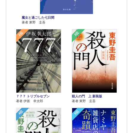
魔女と過ごした七日間
著者 東野 圭吾
2位
3位
７７７ トリプルセブン
殺人の門 上 新装版
著者 伊坂 幸太郎
著者 東野 圭吾
4位
5位