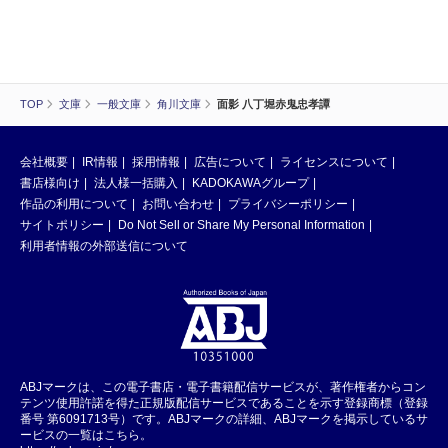
TOP
文庫
一般文庫
角川文庫
面影 八丁堀赤鬼忠孝譚
会社概要
IR情報
採用情報
広告について
ライセンスについて
書店様向け
法人様一括購入
KADOKAWAグループ
作品の利用について
お問い合わせ
プライバシーポリシー
サイトポリシー
Do Not Sell or Share My Personal Information
利用者情報の外部送信について
ABJマークは、この電子書店・電子書籍配信サービスが、著作権者からコン
テンツ使用許諾を得た正規版配信サービスであることを示す登録商標（登録
番号 第6091713号）です。ABJマークの詳細、ABJマークを掲示しているサ
ービスの一覧はこちら。