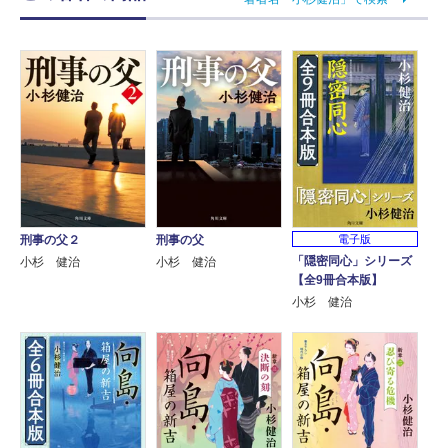
刑事の父２
刑事の父
電子版
「隠密同心」シリーズ
小杉 健治
小杉 健治
【全9冊合本版】
小杉 健治