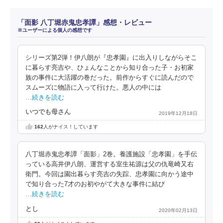
「面影 八丁堀赤鬼忠孝譚」感想・レビュー
※ユーザーによる個人の感想です
シリーズ第2弾！伊八朗が『忠孝園』に出入りしながらそこ
に暮らす亮吉や、ひょんなことから知り合った子・お初家
族の事件に大活躍の巻だった。前作からすぐに読んだので
スムーズに物語に入って行けた。悪人の中には
…続きを読む
いつでも母さん
2019年12月18日
162
人がナイス！しています
八丁堀赤鬼忠孝譚「面影」2巻。養護施設「忠孝園」を手伝
っている高井伊八朗、運営する室生祐源は父の仇竜崎又右
衛門。今回は園出暮らす亮吉の失踪、忠孝園に向かう途中
で知り合った7才のお初やがて大きな事件に結び
…続きを読む
とし
2020年02月13日