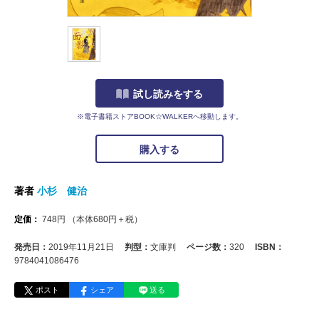
試し読みをする
※電子書籍ストアBOOK☆WALKERへ移動します。
購入する
著者
小杉 健治
定価：
748
円
（本体
680
円＋税）
発売日：
2019年11月21日
判型：
文庫判
ページ数：
320
ISBN：
9784041086476
ポスト
シェア
送る